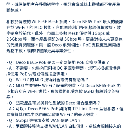
徑，確保使用者在移動過程中，視訊會議或線上遊戲都不會產生
斷線感。
相較於傳統的 Wi-Fi 6E Mesh 系統，Deco BE65-PoE 最大的優勢
在於 Wi-Fi 7 的 MLO 技術，它能同時利用多個頻段傳輸數據，效
率遠高於前代。此外，市面上多數 Mesh 僅提供 1Gbps 或
2.5Gbps 埠，而本產品標配的雙 5Gbps 埠，更能對接未來更高速
的光纖寬頻服務。與一般 Deco 系列相比，PoE 支援更是商用級
規格下放，讓佈線選擇更具專業彈性。
- Q：Deco BE65-PoE 是否一定要使用 PoE 交換器供電？
- A：不需要，包裝內已附帶 DC 電源變壓器，您可以根據環境選
擇使用 PoE 供電或傳統插座供電。
- Q：Wi-Fi 7 的 MLO 技術對舊設備有幫助嗎？
- A：MLO 主要提升 Wi-Fi 7 設備的效能，但 Deco BE65-PoE 向
下相容所有 Wi-Fi 世代，舊設備仍能受惠於 6GHz 頻段減少的擁
塞。
- Q：這款產品可以與其他型號的 Deco 混合組網嗎？
- A：可以，Deco BE65-PoE 與所有 TP-Link Deco 型號相容，但
建議將其作為主路由器以發揮 Wi-Fi 7 的最大效能。
- Q：5Gbps 連接埠支援 WAN 還是 LAN？
- A：兩個連接埠皆支援 WAN/LAN 自動偵測，系統會根據接入的