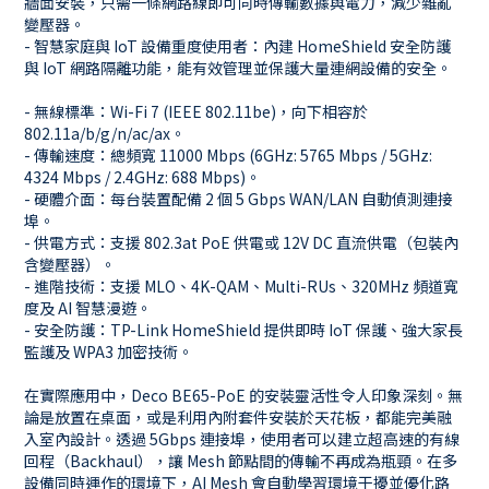
牆面安裝，只需一條網路線即可同時傳輸數據與電力，減少雜亂
變壓器。
- 智慧家庭與 IoT 設備重度使用者：內建 HomeShield 安全防護
與 IoT 網路隔離功能，能有效管理並保護大量連網設備的安全。
- 無線標準：Wi-Fi 7 (IEEE 802.11be)，向下相容於
802.11a/b/g/n/ac/ax。
- 傳輸速度：總頻寬 11000 Mbps (6GHz: 5765 Mbps / 5GHz:
4324 Mbps / 2.4GHz: 688 Mbps)。
- 硬體介面：每台裝置配備 2 個 5 Gbps WAN/LAN 自動偵測連接
埠。
- 供電方式：支援 802.3at PoE 供電或 12V DC 直流供電（包裝內
含變壓器）。
- 進階技術：支援 MLO、4K-QAM、Multi-RUs、320MHz 頻道寬
度及 AI 智慧漫遊。
- 安全防護：TP-Link HomeShield 提供即時 IoT 保護、強大家長
監護及 WPA3 加密技術。
在實際應用中，Deco BE65-PoE 的安裝靈活性令人印象深刻。無
論是放置在桌面，或是利用內附套件安裝於天花板，都能完美融
入室內設計。透過 5Gbps 連接埠，使用者可以建立超高速的有線
回程（Backhaul），讓 Mesh 節點間的傳輸不再成為瓶頸。在多
設備同時運作的環境下，AI Mesh 會自動學習環境干擾並優化路