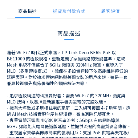
商品描述
送貨及付款方式
顧客評價
商品描述
隨著 Wi-Fi 7 時代正式來臨，TP-Link Deco BE65-PoE 以
BE11000 的極致規格，重新定義了家庭網路的效能基準。這款
Mesh 系統不僅整合了 6GHz 頻段與 320MHz 頻寬，更導入了
MLO（多重連接模式），確保在多設備連接下依然能維持極低的
延遲表現。對於追求極速網路與美觀安裝的用戶來說，這是一套
兼具技術領先與佈署彈性的頂級解決方案。
- 追求極致網速的科技愛好者：需要 Wi-Fi 7 的 320MHz 頻寬與
MLO 技術，以發揮最新旗艦手機與筆電的完整效能。
- 擁有大坪數或多層樓住宅的家庭：三入組可覆蓋 4-7 房空間，透
過 AI Mesh 技術實現全屋無縫漫遊，徹底消除訊號死角。
- 專業電競玩家與 4K/8K 影音串流者：5Gbps 有線網路埠與
6GHz 頻段能大幅降低遊戲延遲，並提供流暢的高畫質影音傳輸。
- 重視居家美學與佈線簡潔的裝潢用戶：支援 PoE 供電與天花板/