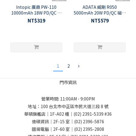
Intopic 廣鼎 PW-110
ADATA 威剛 R050
10000mAh 18W PD/QC 雙
5000mAh 20W PD/QC 磁吸
向快充 超薄型行動電源
無線快充 內建腳架 行動電源
NT$319
NT$579
1
2
門市資訊
營業時間: 11:00AM - 9:00PM
地址：
100 台北市中正區市民大道三段 8 號
華碩旗艦店｜1F-A02 櫃｜
(02) 2391-5339
#36
億碩資訊｜2F-15 室｜
(02) 2396-5876
國揚電腦｜2F-60 室｜
(02) 2395-2808