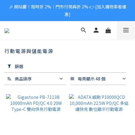
🎉 開站慶！限時折 2%｜門市付現再折 2% 👉 [加入購物車看優
惠]
行動電源與儲能電源
套
用
篩選
篩
選
商品排序
每頁顯示 48 個
(0/20)
價格
(NT$)
~