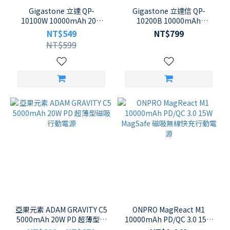
(3)
Gigastone 立達 QP-
Gigastone 立達信 QP-
10100W 10000mAh 20W
10200B 10000mAh
Intopic
PD3.0/QC3.0 15W無線快充
PD3.0/QC3.0 15W Qi無線充
NT$549
NT$799
(3)
行動電源
電 4合1多功能行動電源旅充
NT$599
SEEK
(3)
看
更
多
亞果元素 ADAM GRAVITY C5
ONPRO MagReact M1
5000mAh 20W PD 超薄型磁
10000mAh PD/QC 3.0 15W
吸行動電源
MagSafe 磁吸無線快充行動