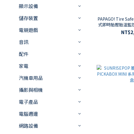
顯示設備
儲存裝置
PAPAGO! Tire S
式即時胎壓胎溫監
電競遊戲
NT$2
音訊
配件
家電
汽機車用品
攝影與相機
電子產品
電腦週邊
網路設備