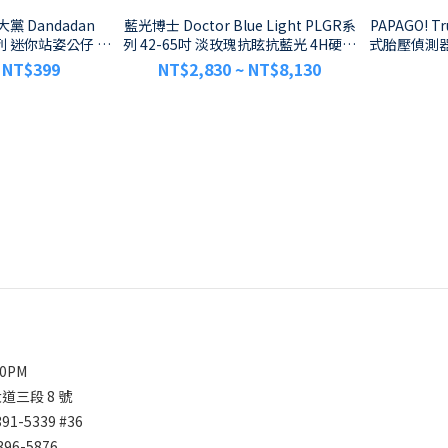
大黨 Dandadan
藍光博士 Doctor Blue Light PLGR系
PAPAGO! T
 系列 迷你站姿公仔 盲
列 42-65吋 淡玫瑰抗眩抗藍光 4H硬度
式胎壓偵測器 
盒
液晶電視螢幕保護鏡
 NT$399
NT$2,830 ~ NT$8,130
00PM
道三段 8 號
391-5339
#36
2396-5876