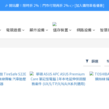
🎉 開站慶！限時折 2%｜門市付現再折 2% 👉 [加入購物車看優惠]
電競遊戲
顯示設備
儲存裝置
網路設備
智慧
篩選