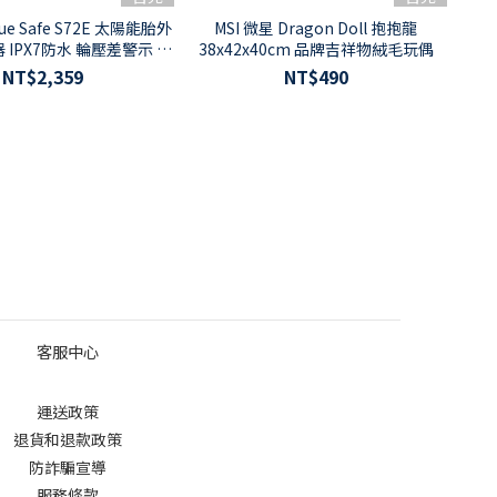
rue Safe S72E 太陽能胎外
MSI 微星 Dragon Doll 抱抱龍
IPX7防水 輪壓差警示 轎
38x42x40cm 品牌吉祥物絨毛玩偶
車休旅車適用
NT$2,359
NT$490
客服中心
運送政策
退貨和退款政策
防詐騙宣導
服務條款