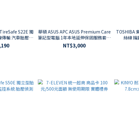
ireSafe S22E 獨
華碩 ASUS APC ASUS Premium Care
TOSHIB
線傳輸 汽車胎壓偵
筆記型電腦 1年本地延伸保固服務套件
絲線 鑰
器
(UX/S/TP/X/N/A/K系列適用)
,190
NT$3,000