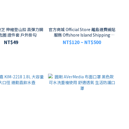
A 東芝 伸縮登山扣 高彈力鋼
官方商城 Official Store 離島運費補貼
匙圈 證件套 戶外掛勾
服務 Offshore Island Shipping
Subsidy 澎湖金門馬祖綠島蘭嶼小琉球
NT$49
NT$120 ~ NT$500
專用運費差額補貼 服務項目