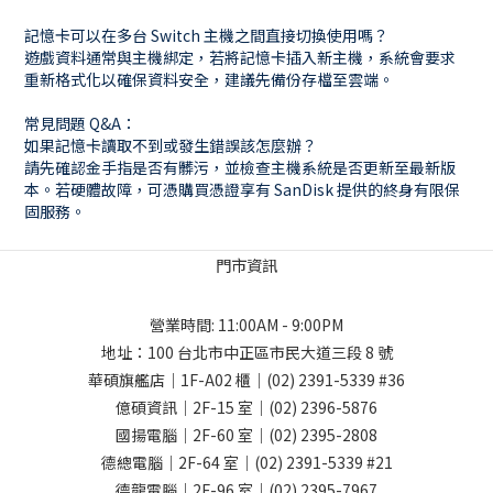
記憶卡可以在多台 Switch 主機之間直接切換使用嗎？
遊戲資料通常與主機綁定，若將記憶卡插入新主機，系統會要求
重新格式化以確保資料安全，建議先備份存檔至雲端。
常見問題 Q&A：
如果記憶卡讀取不到或發生錯誤該怎麼辦？
請先確認金手指是否有髒污，並檢查主機系統是否更新至最新版
本。若硬體故障，可憑購買憑證享有 SanDisk 提供的終身有限保
固服務。
門市資訊
營業時間: 11:00AM - 9:00PM
地址：
100 台北市中正區市民大道三段 8 號
華碩旗艦店｜1F-A02 櫃｜
(02) 2391-5339
#36
億碩資訊｜2F-15 室｜
(02) 2396-5876
國揚電腦｜2F-60 室｜
(02) 2395-2808
德總電腦｜2F-64 室｜
(02) 2391-5339
#21
德龍電腦｜2F-96 室｜
(02) 2395-7967