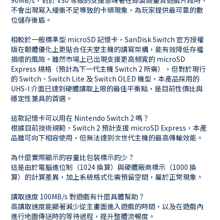
90MB/s，對於 V30 等級的支援意味著在錄製高畫質遊戲片段時，
不會出現寫入緩衝不足導致的卡頓現象，為玩家提供最可靠的數
位儲存後盾。
相較於一般標準型 microSD 記憶卡，SanDisk Switch 官方授權
版在韌體優化上更貼合任天堂主機的讀寫架構，能有效降低存檔
損壞的風險。雖然市場上已出現支援更高頻寬的 microSD
Express 規格（預計為下一代主機 Switch 2 所需），但對於現行
的 Switch、Switch Lite 及 Switch OLED 機型，本產品採用的
UHS-I 介面已達到硬體讀取上限的最佳平衡點，是目前性價比與
穩定性兼具的首選。
這款記憶卡可以用在 Nintendo Switch 2 嗎？
根據目前技術規範，Switch 2 預計支援 microSD Express，本產
品雖可向下相容使用，但無法達到次世代主機的最高傳輸效能。
為什麼實際顯示的容量比包裝標示的少？
這是由於電腦進位制（1024 換算）與硬體廠商標示（1000 換
算）的計算差異，加上系統格式化需預留空間，屬於正常現象。
讀取速度 100MB/s 對遊戲有什麼具體幫助？
高讀取速度能顯著減少從主畫面進入遊戲的時間，以及在遊戲內
進行地圖傳送時的等待過程，提升整體流暢度。