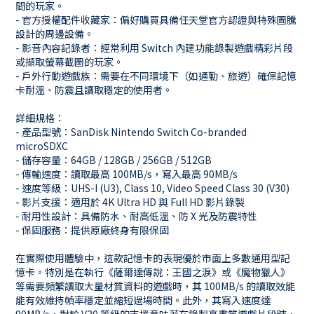
間的玩家。
- 官方授權配件收藏家：偏好購買具備任天堂官方認證與特殊圖騰
設計的周邊設備。
- 影音內容記錄者：經常利用 Switch 內建功能錄製遊戲精彩片段
或擷取螢幕截圖的玩家。
- 戶外行動遊戲族：需要在不同環境下（如通勤、旅遊）確保記憶
卡耐溫、防震且讀取穩定的使用者。
詳細規格：
- 產品型號：SanDisk Nintendo Switch Co-branded
microSDXC
- 儲存容量：64GB / 128GB / 256GB / 512GB
- 傳輸速度：讀取最高 100MB/s，寫入最高 90MB/s
- 速度等級：UHS-I (U3), Class 10, Video Speed Class 30 (V30)
- 影片支援：適用於 4K Ultra HD 與 Full HD 影片錄製
- 耐用性設計：具備防水、耐高低溫、防 X 光及防震特性
- 保固服務：提供原廠終身有限保固
在實際使用體驗中，這款記憶卡的表現優於市面上多數通用型記
憶卡。特別是在執行《薩爾達傳說：王國之淚》或《魔物獵人》
等需要頻繁讀取大量材質資料的遊戲時，其 100MB/s 的讀取效能
能有效維持幀率穩定並縮短過場時間。此外，其寫入速度達