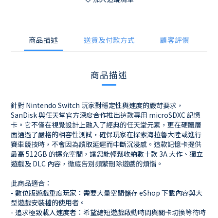
商品描述
送貨及付款方式
顧客評價
商品描述
針對 Nintendo Switch 玩家對穩定性與速度的嚴苛要求，
SanDisk 與任天堂官方深度合作推出這款專用 microSDXC 記憶
卡。它不僅在視覺設計上融入了經典的任天堂元素，更在硬體層
面通過了嚴格的相容性測試，確保玩家在探索海拉魯大陸或進行
賽車競技時，不會因為讀取延遲而中斷沉浸感。這款記憶卡提供
最高 512GB 的擴充空間，讓您能輕鬆收納數十款 3A 大作、獨立
遊戲及 DLC 內容，徹底告別頻繁刪除遊戲的煩惱。
此商品適合：
- 數位版遊戲重度玩家：需要大量空間儲存 eShop 下載內容與大
型遊戲安裝檔的使用者。
- 追求極致載入速度者：希望縮短遊戲啟動時間與關卡切換等待時