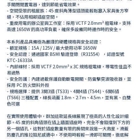
手關閉閒置電器，達到節能省電效果。
- 空間受限的租屋族：45 度斜角薄型插頭能輕鬆塞入家具後方窄
縫，不佔用相鄰插座空間。
- 重度用電的辦公室與工作室：採用 VCTF 2.0mm² 粗電線，支持
高達 1650W 的高功率負載，確保多設備同時運作時的安全。
本系列產品具備極為嚴謹的硬體規格與安全認證：
- 額定規格：15A / 125V / 最大使用功率 1650W
- 安全認證：通過國家 BSMI 驗證登錄（R31554），認證型號
KTC-16333A
- 內部線材：採用 VCTF 2.0mm² x 3C 規格粗電線，導電性佳且不
易過熱
- 安全防護：內建過載保護自動斷電開關、防雷擊突波吸收器，並
採用 PC 防火塑料外殼
- 規格選擇：提供 3開3插 (TS33)、4開4插 (TS44)、6開6插
(TS66) 三種配置，線長涵蓋 1.8m、2.7m、4.5m，並有黑、白雙
色可選
在實際使用體驗中，群加這款延長線展現了極高的人性化設計細
節。45 度的斜角插頭在插上牆面插座時，完全不會阻擋到下方的
另一個插孔，這對於插座數量有限的房間來說是一大救星。滑蓋
防塵孔的推拉阻尼感適中，不使用時輕輕一滑即可關閉，徹底解