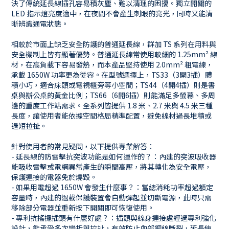
決了傳統延長線插孔容易積灰塵、難以清理的困擾。獨立開關的
LED 指示燈亮度適中，在夜間不會產生刺眼的亮光，同時又能清
晰辨識通電狀態。
相較於市面上缺乏安全防護的普通延長線，群加 TS 系列在用料與
安全機制上皆有顯著優勢。普通延長線常使用較細的 1.25mm² 線
材，在高負載下容易發熱，而本產品堅持使用 2.0mm² 粗電線，
承載 1650W 功率更為從容。在型號選擇上，TS33（3開3插）體
積小巧，適合床頭或電視櫃旁等小空間；TS44（4開4插）則是書
桌與辦公桌的黃金比例；TS66（6開6插）則能滿足多螢幕、多周
邊的重度工作站需求。全系列皆提供 1.8 米、2.7 米與 4.5 米三種
長度，讓使用者能依據空間格局精準配置，避免線材過長堆積或
過短拉扯。
針對使用者的常見疑問，以下提供專業解答：
- 延長線的防雷擊抗突波功能是如何運作的？：內建的突波吸收器
能吸收雷擊或電網異常產生的瞬間高壓，將其轉化為安全電壓，
保護連接的電器免於燒毀。
- 如果用電超過 1650W 會發生什麼事？：當總消耗功率超過額定
容量時，內建的過載保護裝置會自動彈起並切斷電源，此時只需
移除部分電器並重新按下開關即可恢復使用。
- 專利抗搖擺插頭有什麼好處？：插頭與線身連接處經過專利強化
設計，能承受多次彎折與拉扯，有效防止內部銅線斷裂，延長使