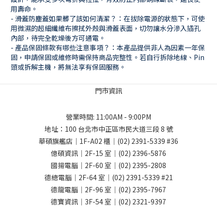
用壽命。
- 滑蓋防塵蓋如果髒了該如何清潔？：在拔除電源的狀態下，可使
用微濕的超細纖維布擦拭外殼與滑蓋表面，切勿讓水分滲入插孔
內部，待完全乾燥後方可通電。
- 產品保固條款有哪些注意事項？：本產品提供非人為因素一年保
固，申請保固或維修時需保持商品完整性。若自行拆除地線、Pin
頭或拆解主機，將無法享有保固服務。
門市資訊
營業時間: 11:00AM - 9:00PM
地址：
100 台北市中正區市民大道三段 8 號
華碩旗艦店｜1F-A02 櫃｜
(02) 2391-5339
#36
億碩資訊｜2F-15 室｜
(02) 2396-5876
國揚電腦｜2F-60 室｜
(02) 2395-2808
德總電腦｜2F-64 室｜
(02) 2391-5339
#21
德龍電腦｜2F-96 室｜
(02) 2395-7967
德寶資訊｜3F-54 室｜
(02) 2321-9397