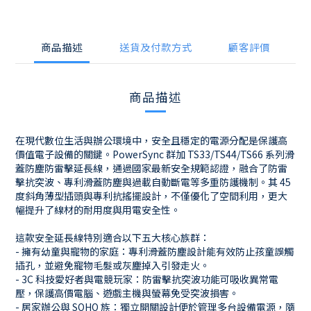
商品描述
送貨及付款方式
顧客評價
商品描述
在現代數位生活與辦公環境中，安全且穩定的電源分配是保護高
價值電子設備的關鍵。PowerSync 群加 TS33/TS44/TS66 系列滑
蓋防塵防雷擊延長線，通過國家最新安全規範認證，融合了防雷
擊抗突波、專利滑蓋防塵與過載自動斷電等多重防護機制。其 45
度斜角薄型插頭與專利抗搖擺設計，不僅優化了空間利用，更大
幅提升了線材的耐用度與用電安全性。
這款安全延長線特別適合以下五大核心族群：
- 擁有幼童與寵物的家庭：專利滑蓋防塵設計能有效防止孩童誤觸
插孔，並避免寵物毛髮或灰塵掉入引發走火。
- 3C 科技愛好者與電競玩家：防雷擊抗突波功能可吸收異常電
壓，保護高價電腦、遊戲主機與螢幕免受突波損害。
- 居家辦公與 SOHO 族：獨立開關設計便於管理多台設備電源，隨