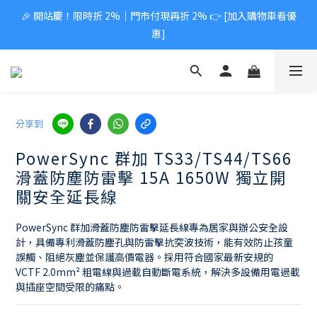
🎉 開站慶！限時折 2%｜門市付現再折 2% 👉 [加入購物車看優
惠]
分享到
PowerSync 群加 TS33/TS44/TS66
滑蓋防塵防雷擊 15A 1650W 獨立開
關安全延長線
PowerSync 群加滑蓋防塵防雷擊延長線專為居家與辦公安全設
計，具備專利滑蓋防塵孔與防雷擊抗突波技術，能有效防止孩童
誤觸、阻絕灰塵並保護高價電器。採用符合國家最新安規的 
VCTF 2.0mm² 粗電線與過載自動斷電系統，解決多設備用電過載
與插座空間受限的痛點。