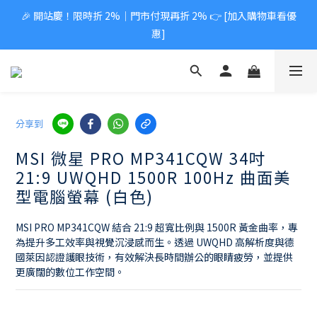
🎉 開站慶！限時折 2%｜門市付現再折 2% 👉 [加入購物車看優
惠]
分享到
MSI 微星 PRO MP341CQW 34吋
21:9 UWQHD 1500R 100Hz 曲面美
型電腦螢幕 (白色)
MSI PRO MP341CQW 結合 21:9 超寬比例與 1500R 黃金曲率，專
為提升多工效率與視覺沉浸感而生。透過 UWQHD 高解析度與德
國萊因認證護眼技術，有效解決長時間辦公的眼睛疲勞，並提供
更廣闊的數位工作空間。