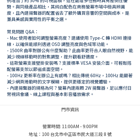
例增加了約 30% 的可視面積，這在處理多任務時具有壓倒性優
勢。與同級產品相比，其純白配色在商務螢幕市場中極具辨識
度，且內建揚聲器的配置省去了額外購買音響的空間與成本，是
兼具美感與實用性的平衡之選。
常見問題 Q&A：
- Mac 使用者如何調整螢幕亮度？建議使用 Type-C 轉 HDMI 連接
線，以確保能順利透過 OSD 調整亮度與色域等功能。
- 1500R 曲率對辦公有什麼幫助？此曲率更符合人眼自然視野，能
減少視線移動時的對焦調整，提升觀看舒適度。
- 這款螢幕支援壁掛安裝嗎？支援標準 VESA 安裝介面，可輕鬆搭
配螢幕支架以節省桌面空間。
- 100Hz 更新率在辦公上有感嗎？相比傳統 60Hz，100Hz 能顯著
減少網頁捲動時的文字模糊，提供更穩定的視覺體驗。
- 內建揚聲器的規格為何？螢幕內建兩顆 2W 揚聲器，足以應付日
常視訊會議、線上課程與基本影音播放需求。
門市資訊
營業時間: 11:00AM - 9:00PM
地址：
100 台北市中正區市民大道三段 8 號