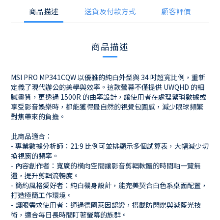
商品描述
送貨及付款方式
顧客評價
商品描述
MSI PRO MP341CQW 以優雅的純白外型與 34 吋超寬比例，重新
定義了現代辦公的美學與效率。這款螢幕不僅提供 UWQHD 的細
膩畫質，更透過 1500R 的曲率設計，讓使用者在處理繁瑣數據或
享受影音娛樂時，都能獲得最自然的視覺包圍感，減少眼球頻繁
對焦帶來的負擔。
此商品適合：
- 專業數據分析師：21:9 比例可並排顯示多個試算表，大幅減少切
換視窗的頻率。
- 內容創作者：寬廣的橫向空間讓影音剪輯軟體的時間軸一覽無
遺，提升剪輯流暢度。
- 簡約風格愛好者：純白機身設計，能完美契合白色系桌面配置，
打造極簡工作環境。
- 護眼需求使用者：通過德國萊因認證，搭載防閃爍與減藍光技
術，適合每日長時間盯著螢幕的族群。