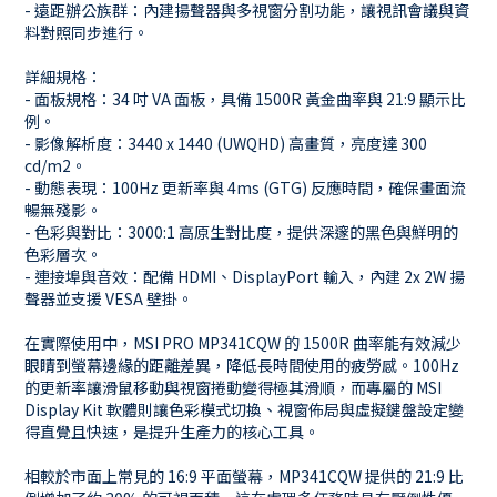
- 遠距辦公族群：內建揚聲器與多視窗分割功能，讓視訊會議與資
料對照同步進行。
詳細規格：
- 面板規格：34 吋 VA 面板，具備 1500R 黃金曲率與 21:9 顯示比
例。
- 影像解析度：3440 x 1440 (UWQHD) 高畫質，亮度達 300
cd/m2。
- 動態表現：100Hz 更新率與 4ms (GTG) 反應時間，確保畫面流
暢無殘影。
- 色彩與對比：3000:1 高原生對比度，提供深邃的黑色與鮮明的
色彩層次。
- 連接埠與音效：配備 HDMI、DisplayPort 輸入，內建 2x 2W 揚
聲器並支援 VESA 壁掛。
在實際使用中，MSI PRO MP341CQW 的 1500R 曲率能有效減少
眼睛到螢幕邊緣的距離差異，降低長時間使用的疲勞感。100Hz
的更新率讓滑鼠移動與視窗捲動變得極其滑順，而專屬的 MSI
Display Kit 軟體則讓色彩模式切換、視窗佈局與虛擬鍵盤設定變
得直覺且快速，是提升生產力的核心工具。
相較於市面上常見的 16:9 平面螢幕，MP341CQW 提供的 21:9 比