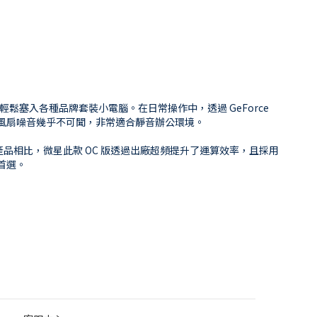
，能輕鬆塞入各種品牌套裝小電腦。在日常操作中，透過 GeForce
極低，風扇噪音幾乎不可聞，非常適合靜音辦公環境。
距產品相比，微星此款 OC 版透過出廠超頻提升了運算效率，且採用
首選。