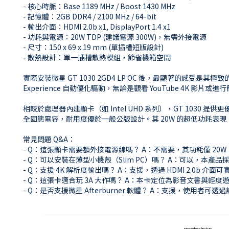
- 核心時脈：Base 1189 MHz / Boost 1430 MHz
- 記憶體：2GB DDR4 / 2100 MHz / 64-bit
- 輸出介面：HDMI 2.0b x1, DisplayPort 1.4 x1
- 功耗與電源：20W TDP (建議電源 300W)，無需外接電源
- 尺寸：150 x 69 x 19 mm (單插槽短版設計)
- 散熱設計：單一插槽散熱模組，節省機箱空間
實際安裝微星 GT 1030 2GD4 LP OC 後，最顯著的感受
Experience 自動優化驅動，無論是觀看 YouTube 
相較於處理器內建顯卡（如 Intel UHD 系列），GT 10
全固態電容，耐用度優於一般公版設計。其 20W 的超低功耗
常見問題 Q&A：
- Q：這張顯卡需要額外接電源線嗎？ A：不需要，其功耗僅 20W，
- Q：可以安裝在薄型小機殼（Slim PC）嗎？ A：可以，本產品採 L
- Q：支援 4K 解析度輸出嗎？ A：支援，透過 HDMI 2.0b 介面可實
- Q：這張卡適合玩 3A 大作嗎？ A：本卡定位為影音文書與輕度遊戲
- Q：是否支援微星 Afterburner 軟體？ A：支援，使用