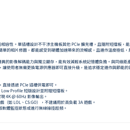
是其極致的相容性。單插槽設計不干涉主機板其他 PCIe 擴充槽，且隨附短擋板
4K 影片或進行簡單的相片修圖，都能感受到硬體加速帶來的流暢感，且運作溫度
30 提供更優異的影像解碼能力與獨立顯存，能有效減輕系統記憶體負擔。與同級
表現，讓使用者無需更換電源供應器即可直接升級，是追求穩定運作與節能的
直接透過 PCIe 插槽供電即可。
ow Profile 短版設計並附贈短擋板。
現 4K @ 60Hz 影像輸出。
（如 LOL、CS:GO），不建議用於高負載 3A 遊戲。
者可透過該軟體監控狀態或進行無線操控超頻。