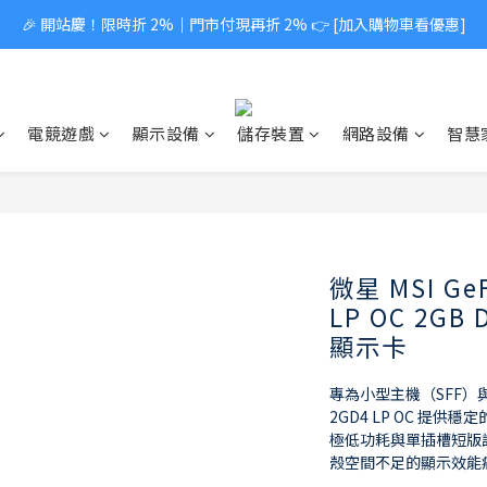
🎉 開站慶！限時折 2%｜門市付現再折 2% 👉 [加入購物車看優惠]
電競遊戲
顯示設備
儲存裝置
網路設備
智慧
微星 MSI GeF
LP OC 2G
顯示卡
專為小型主機（SFF）與
2GD4 LP OC 提供穩
極低功耗與單插槽短版
殼空間不足的顯示效能