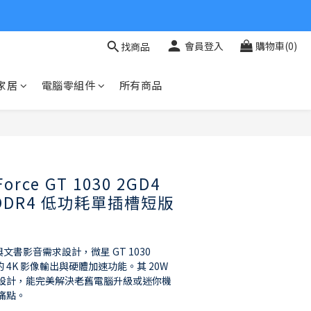
會員登入
購物車(0)
找商品
家居
電腦零組件
所有商品
立即購買
orce GT 1030 2GD4
B DDR4 低功耗單插槽短版
文書影音需求設計，微星 GT 1030 
定的 4K 影像輸出與硬體加速功能。其 20W 
設計，能完美解決老舊電腦升級或迷你機
痛點。