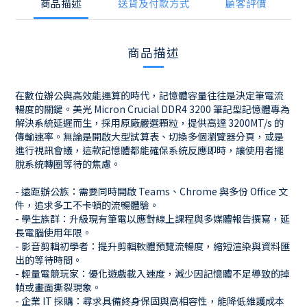
商品描述
送貨及付款方式
顧客評價
商品描述
在數位辦公與高效能運算的時代，記憶體容量往往是決定筆電流
暢度的關鍵。美光 Micron Crucial DDR4 3200 筆記型記憶體專為
解決系統延遲而生，採用原廠嚴選顆粒，提供高達 3200MT/s 的
傳輸速率。無論是開啟大型試算表、切換多個瀏覽器分頁，或是
進行視訊會議，這款記憶體都能確保系統反應即時，讓使用者擺
脫系統轉圈等待的焦慮。
- 遠距辦公族：需要同時開啟 Teams、Chrome 與多份 Office 文
件，追求多工不卡頓的流暢體驗。
- 學生族群：升級現有筆電以應對線上課程與多媒體報告撰寫，延
長電腦使用年限。
- 影音剪輯初學者：提升剪輯軟體預覽流暢度，縮短渲染與資料匯
出的等待時間。
- 輕量電競玩家：優化遊戲載入速度，減少因記憶體不足導致的掉
幀或畫面撕裂現象。
- 企業 IT 採購：尋求具備終身保固與高相容性，能降低維護成本