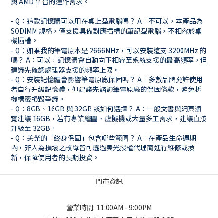
與 AMD 平台的運作需求。
- Q：這款記憶體可以用在桌上型電腦嗎？ A：不可以，本產品為
SODIMM 規格，僅支援具備對應插槽的筆記型電腦，不相容於桌
機插槽。
- Q：如果我的筆電原本是 2666MHz，可以安裝這支 3200MHz 的
嗎？ A：可以，記憶體會自動向下相容至系統支援的最高頻率，但
建議先確認處理器支援的頻率上限。
- Q：安裝記憶體會影響筆電原廠保固嗎？ A：多數品牌允許使用
者自行升級記憶體，但建議先諮詢筆電原廠的保固條款，避免拆
機標籤損毀爭議。
- Q：8GB、16GB 與 32GB 該如何選擇？ A：一般文書與網頁瀏
覽建議 16GB，若有專業繪圖、虛擬機或大量多工需求，建議直接
升級至 32GB。
- Q：美光的「終身保固」包含哪些範圍？ A：在產品生命週期
內，非人為損壞之故障皆可透過美光授權代理商進行維修或換
新，保障使用者的長期投資。
門市資訊
營業時間: 11:00AM - 9:00PM