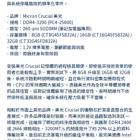
與系統停機風險的標準化零件。
- 品牌：Micron Crucial 美光
- 規格：DDR4-3200 (PC4-25600)
- 類型：260-pin SODIMM (筆記型電腦專用)
- 容量選擇：8GB (CT8G4SFS832A) / 16GB (CT16G4SFS832A) /
32GB (CT32G4SFD832A)
- 電壓：1.2V 標準電壓，兼顧節能與效能
- 保固：原廠終身有限保固
安裝美光 Crucial 記憶體的過程極其簡便，即使是非技術背景的使
用者也能輕鬆上手。實際測試下，將 8GB 升級至 16GB 或 32GB
後，系統冷啟動時間明顯縮短，且在執行資料密集型應用程式
時，CPU 的等待週期大幅減少。憑藉美光作為全球半導體領導者
的品質控管，這款記憶體展現了極高的穩定性，長時間運作下依
然保持低溫與高效，確保系統在壓力負載下不當機。
相較於市面上其他品牌，美光 Crucial 的優勢在於其垂直整合的生
產模式。許多品牌僅是封裝廠，而美光則是從晶圓製造到測試一
條龍完成，這確保了顆粒的純淨度與相容性。與舊款 DDR4 2400
或 2666 規格相比，3200MT/s 的頻寬提升了約 20% 以上的資料
傳輸效率，是目前主流筆電升級的最佳平衡點，能完美適應 Intel