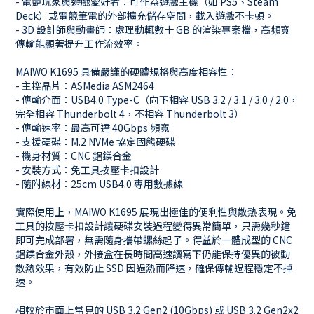
- 電競玩家與遊戲愛好者：可作為遊戲主機（如 PS5、Steam
Deck）或電競筆電的外部擴充儲存空間，載入遊戲不卡頓。
- 3D 設計師與動畫師：處理動輒數十 GB 的渲染專案檔，高頻寬
傳輸能顯著提升工作流效率。
MAIWO K1695 具備嚴謹的硬體規格與高度相容性：
- 主控晶片：ASMedia ASM2464
- 傳輸介面：USB4.0 Type-C（向下相容 USB 3.2 / 3.1 / 3.0 / 2.0，
完全相容 Thunderbolt 4，不相容 Thunderbolt 3）
- 傳輸速率：最高可達 40Gbps 頻寬
- 支援硬碟：M.2 NVMe 協定固態硬碟
- 機身材質：CNC 鋁鎂合金
- 安裝方式：免工具按壓卡扣設計
- 隨附線材：25cm USB4.0 專用數據線
實際使用上，MAIWO K1695 展現出極佳的便利性與散熱表現。免
工具的按壓卡扣設計讓硬碟安裝過程變得異常簡單，只需幾秒鐘
即可完成部署，無需隨身攜帶螺絲起子。得益於一體成型的 CNC
鋁鎂合金外殼，外接盒在長時間高速讀寫下仍能保持優異的被動
散熱效果，有效防止 SSD 因過熱而降速，確保傳輸過程穩定不掉
速。
相較於市面上常見的 USB 3.2 Gen2 (10Gbps) 或 USB 3.2 Gen2x2