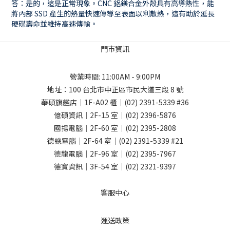
答：是的，這是正常現象。CNC 鋁鎂合金外殼具有高導熱性，能
將內部 SSD 產生的熱量快速傳導至表面以利散熱，這有助於延長
硬碟壽命並維持高速傳輸。
門市資訊
營業時間: 11:00AM - 9:00PM
地址：
100 台北市中正區市民大道三段 8 號
華碩旗艦店｜1F-A02 櫃｜
(02) 2391-5339
#36
億碩資訊｜2F-15 室｜
(02) 2396-5876
國揚電腦｜2F-60 室｜
(02) 2395-2808
德總電腦｜2F-64 室｜
(02) 2391-5339
#21
德龍電腦｜2F-96 室｜
(02) 2395-7967
德寶資訊｜3F-54 室｜
(02) 2321-9397
客服中心
運送政策