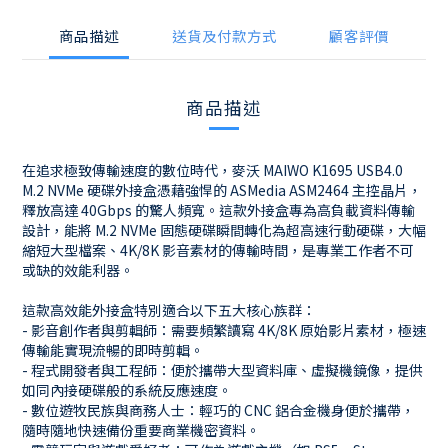
商品描述
送貨及付款方式
顧客評價
商品描述
在追求極致傳輸速度的數位時代，麥沃 MAIWO K1695 USB4.0
M.2 NVMe 硬碟外接盒憑藉強悍的 ASMedia ASM2464 主控晶片，
釋放高達 40Gbps 的驚人頻寬。這款外接盒專為高負載資料傳輸
設計，能將 M.2 NVMe 固態硬碟瞬間轉化為超高速行動硬碟，大幅
縮短大型檔案、4K/8K 影音素材的傳輸時間，是專業工作者不可
或缺的效能利器。
這款高效能外接盒特別適合以下五大核心族群：
- 影音創作者與剪輯師：需要頻繁讀寫 4K/8K 原始影片素材，極速
傳輸能實現流暢的即時剪輯。
- 程式開發者與工程師：便於攜帶大型資料庫、虛擬機鏡像，提供
如同內接硬碟般的系統反應速度。
- 數位遊牧民族與商務人士：輕巧的 CNC 鋁合金機身便於攜帶，
隨時隨地快速備份重要商業機密資料。