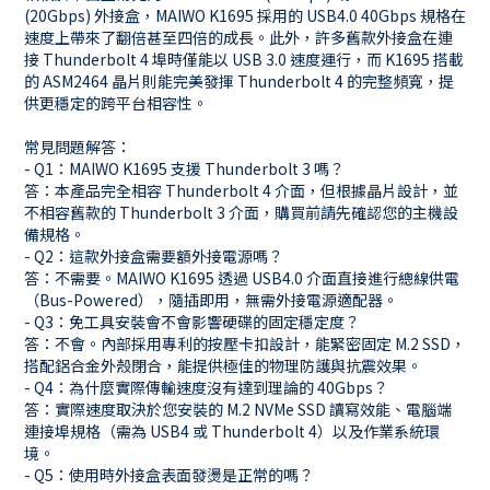
(20Gbps) 外接盒，MAIWO K1695 採用的 USB4.0 40Gbps 規格在
速度上帶來了翻倍甚至四倍的成長。此外，許多舊款外接盒在連
接 Thunderbolt 4 埠時僅能以 USB 3.0 速度運行，而 K1695 搭載
的 ASM2464 晶片則能完美發揮 Thunderbolt 4 的完整頻寬，提
供更穩定的跨平台相容性。
常見問題解答：
- Q1：MAIWO K1695 支援 Thunderbolt 3 嗎？
答：本產品完全相容 Thunderbolt 4 介面，但根據晶片設計，並
不相容舊款的 Thunderbolt 3 介面，購買前請先確認您的主機設
備規格。
- Q2：這款外接盒需要額外接電源嗎？
答：不需要。MAIWO K1695 透過 USB4.0 介面直接進行總線供電
（Bus-Powered），隨插即用，無需外接電源適配器。
- Q3：免工具安裝會不會影響硬碟的固定穩定度？
答：不會。內部採用專利的按壓卡扣設計，能緊密固定 M.2 SSD，
搭配鋁合金外殼閉合，能提供極佳的物理防護與抗震效果。
- Q4：為什麼實際傳輸速度沒有達到理論的 40Gbps？
答：實際速度取決於您安裝的 M.2 NVMe SSD 讀寫效能、電腦端
連接埠規格（需為 USB4 或 Thunderbolt 4）以及作業系統環
境。
- Q5：使用時外接盒表面發燙是正常的嗎？