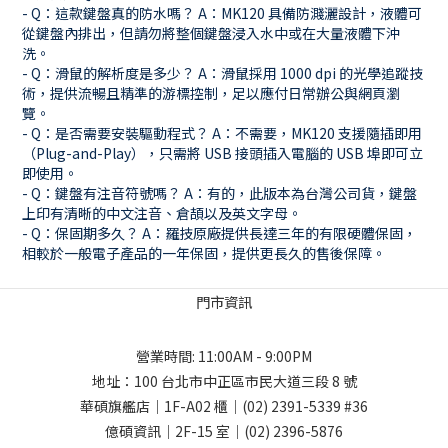
- Q：這款鍵盤真的防水嗎？ A：MK120 具備防濺灑設計，液體可
從鍵盤內排出，但請勿將整個鍵盤浸入水中或在大量液體下沖
洗。
- Q：滑鼠的解析度是多少？ A：滑鼠採用 1000 dpi 的光學追蹤技
術，提供流暢且精準的游標控制，足以應付日常辦公與網頁瀏
覽。
- Q：是否需要安裝驅動程式？ A：不需要，MK120 支援隨插即用
（Plug-and-Play），只需將 USB 接頭插入電腦的 USB 埠即可立
即使用。
- Q：鍵盤有注音符號嗎？ A：有的，此版本為台灣公司貨，鍵盤
上印有清晰的中文注音、倉頡以及英文字母。
- Q：保固期多久？ A：羅技原廠提供長達三年的有限硬體保固，
相較於一般電子產品的一年保固，提供更長久的售後保障。
門市資訊
營業時間: 11:00AM - 9:00PM
地址：
100 台北市中正區市民大道三段 8 號
華碩旗艦店｜1F-A02 櫃｜
(02) 2391-5339
#36
億碩資訊｜2F-15 室｜
(02) 2396-5876