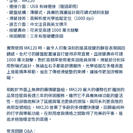
- 型號：MK120
- 連接介面：USB 有線連接（隨插即用）
- 鍵盤結構：薄膜式，具備防濺灑設計與可調式傾斜支腳
- 滑鼠技術：高解析度光學追蹤定位（1000 dpi）
- 語言介面：中文注音與英文標示
- 按鍵壽命：可承受高達 1000 萬次敲擊
- 保固期限：三年有限硬體保固
實際使用 MK120 時，最令人印象深刻的是其按鍵的靜音表現與回
饋感。全尺寸的鍵盤配置讓盲打變得非常直覺，且按鍵壽命可達
1000 萬次敲擊，對於高頻率使用者來說極具保障。滑鼠部分則採
用對稱式設計，無論左右手都能舒適握持，光學追蹤在多種表面
上皆能精準移動，省去了傳統滑鼠墊的束縛，讓操作更加流暢無
礙。
相較於市面上無牌的廉價鍵盤組，MK120 最大的優勢在於羅技的
品質控管與長達三年的保固服務。雖然它不具備無線功能的靈活
性，但卻徹底解決了延遲與電池更換的煩惱。與同系列更高階的
商用型號相比，MK120 捨棄了多餘的多媒體快捷鍵，回歸最純粹
的打字與導航功能，在耐用度與價格之間取得了完美的平衡，是
追求極致穩定性的首選。
常見問題 Q&A：