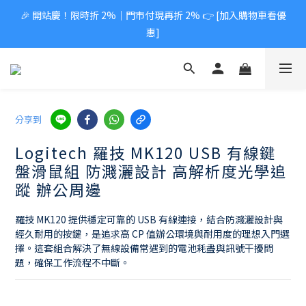
🎉 開站慶！限時折 2%｜門市付現再折 2% 👉 [加入購物車看優
惠]
分享到
Logitech 羅技 MK120 USB 有線鍵
盤滑鼠組 防濺灑設計 高解析度光學追
蹤 辦公周邊
羅技 MK120 提供穩定可靠的 USB 有線連接，結合防濺灑設計與
經久耐用的按鍵，是追求高 CP 值辦公環境與耐用度的理想入門選
擇。這套組合解決了無線設備常遇到的電池耗盡與訊號干擾問
題，確保工作流程不中斷。