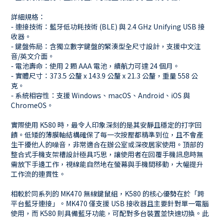
詳細規格：
- 連接技術：藍牙低功耗技術 (BLE) 與 2.4 GHz Unifying USB 接
收器。
- 鍵盤佈局：含獨立數字鍵盤的緊湊型全尺寸設計，支援中文注
音/英文介面。
- 電池壽命：使用 2 顆 AAA 電池，續航力可達 24 個月。
- 實體尺寸：373.5 公釐 x 143.9 公釐 x 21.3 公釐，重量 558 公
克。
- 系統相容性：支援 Windows、macOS、Android、iOS 與
ChromeOS。
實際使用 K580 時，最令人印象深刻的是其安靜且穩定的打字回
饋。低矮的薄膜軸結構確保了每一次按壓都精準到位，且不會產
生干擾他人的噪音，非常適合在辦公室或深夜居家使用。頂部的
整合式手機支架槽設計極具巧思，讓使用者在回覆手機訊息時無
需放下手邊工作，視線能自然地在螢幕與手機間移動，大幅提升
工作流的連貫性。
相較於同系列的 MK470 無線鍵鼠組，K580 的核心優勢在於「跨
平台藍牙連接」。MK470 僅支援 USB 接收器且主要針對單一電腦
使用，而 K580 則具備藍牙功能，可配對多台裝置並快速切換。此