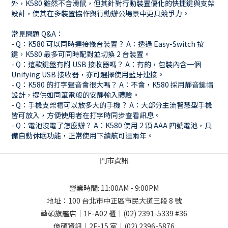
外，K580 雖然不含滑鼠，但其針對行動裝置優化的快捷鍵與支架
設計，使其在多裝置協作與行動辦公場景中更具競爭力。
常見問題 Q&A：
- Q：K580 可以同時連接幾台裝置？ A：透過 Easy-Switch 按
鍵，K580 最多可同時配對並切換 2 台裝置。
- Q：這款鍵盤有附 USB 接收器嗎？ A：有的，包裝內含一個
Unifying USB 接收器，亦可選擇使用藍牙連接。
- Q：K580 的打字聲音會很大嗎？ A：不會，K580 採用靜音鍵帽
設計，提供如同筆電般的安靜輸入體驗。
- Q：手機支架槽可以放多大的手機？ A：大部分主流智慧型手機
皆可放入，方便使用者在打字時同步查看訊息。
- Q：電池沒電了怎麼辦？ A：K580 使用 2 顆 AAA 四號電池，具
備自動休眠功能，正常使用下續航可達兩年。
門市資訊
營業時間: 11:00AM - 9:00PM
地址：
100 台北市中正區市民大道三段 8 號
華碩旗艦店｜1F-A02 櫃｜
(02) 2391-5339
#36
億碩資訊｜2F-15 室｜
(02) 2396-5876