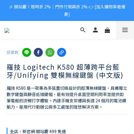
🎉 開站慶！限時折 2%｜門市付現再折 2% 👉 [加入購物車看優
惠]
分享到
羅技 Logitech K580 超薄跨平台藍
牙/Unifying 雙模無線鍵盤 (中文版)
羅技 K580 是一款專為多裝置切換設計的超薄無線鍵盤，具備獨立
數字鍵盤與靜音低矮鍵帽，能有效提升桌面空間利用率並提供如
筆電般的流暢打字體驗。內建手機支架槽與長達 24 個月的電池續
航力，是現代行動辦公與多工處理的理想解決方案。
全店，新官網 開站慶 499 免運