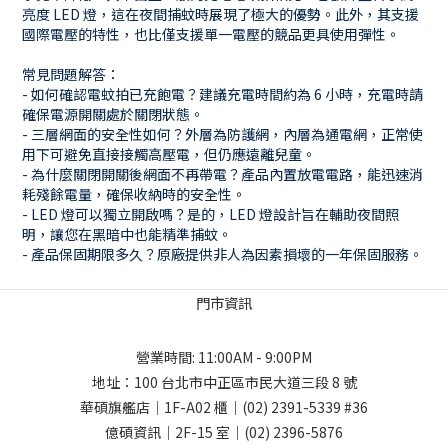
亮度 LED 燈，這在夜間捕蚊時展現了極大的優勢。此外，其支援
國際電壓的特性，也比僅支援單一電壓的競品更具使用彈性。
常見問題解答：
- 如何確認電蚊拍已充飽電？建議充電時間約為 6 小時，充電時請
確保電源開關處於關閉狀態。
- 三層網面的安全性如何？外層為防護網，內層為通電網，正常使
用下可避免直接接觸高壓電，但仍應遠離兒童。
- 為什麼關閉開關後網面不再帶電？產品內置放電電路，能迅速消
耗殘餘電量，確保收納時的安全性。
- LED 燈可以獨立開啟嗎？是的，LED 燈設計旨在輔助夜間照
明，讓您在黑暗中也能精準捕蚊。
- 產品保固期限多久？原廠提供非人為因素損壞的一年保固服務。
門市資訊
營業時間: 11:00AM - 9:00PM
地址：
100 台北市中正區市民大道三段 8 號
華碩旗艦店｜1F-A02 櫃｜
(02) 2391-5339
#36
億碩資訊｜2F-15 室｜
(02) 2396-5876