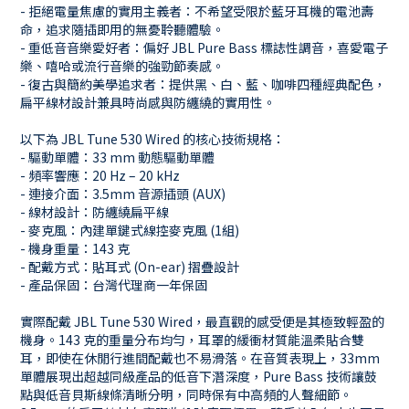
- 拒絕電量焦慮的實用主義者：不希望受限於藍牙耳機的電池壽
命，追求隨插即用的無憂聆聽體驗。
- 重低音音樂愛好者：偏好 JBL Pure Bass 標誌性調音，喜愛電子
樂、嘻哈或流行音樂的強勁節奏感。
- 復古與簡約美學追求者：提供黑、白、藍、咖啡四種經典配色，
扁平線材設計兼具時尚感與防纏繞的實用性。
以下為 JBL Tune 530 Wired 的核心技術規格：
- 驅動單體：33 mm 動態驅動單體
- 頻率響應：20 Hz – 20 kHz
- 連接介面：3.5mm 音源插頭 (AUX)
- 線材設計：防纏繞扁平線
- 麥克風：內建單鍵式線控麥克風 (1組)
- 機身重量：143 克
- 配戴方式：貼耳式 (On-ear) 摺疊設計
- 產品保固：台灣代理商一年保固
實際配戴 JBL Tune 530 Wired，最直觀的感受便是其極致輕盈的
機身。143 克的重量分布均勻，耳罩的緩衝材質能溫柔貼合雙
耳，即使在休閒行進間配戴也不易滑落。在音質表現上，33mm
單體展現出超越同級產品的低音下潛深度，Pure Bass 技術讓鼓
點與低音貝斯線條清晰分明，同時保有中高頻的人聲細節。