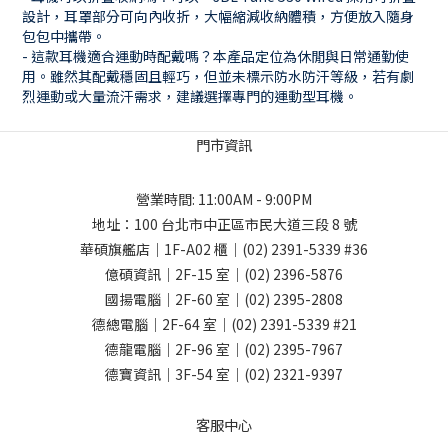
設計，耳罩部分可向內收折，大幅縮減收納體積，方便放入隨身
包包中攜帶。
- 這款耳機適合運動時配戴嗎？本產品定位為休閒與日常通勤使
用。雖然其配戴穩固且輕巧，但並未標示防水防汗等級，若有劇
烈運動或大量流汗需求，建議選擇專門的運動型耳機。
門市資訊
營業時間: 11:00AM - 9:00PM
地址：
100 台北市中正區市民大道三段 8 號
華碩旗艦店｜1F-A02 櫃｜
(02) 2391-5339
#36
億碩資訊｜2F-15 室｜
(02) 2396-5876
國揚電腦｜2F-60 室｜
(02) 2395-2808
德總電腦｜2F-64 室｜
(02) 2391-5339
#21
德龍電腦｜2F-96 室｜
(02) 2395-7967
德寶資訊｜3F-54 室｜
(02) 2321-9397
客服中心