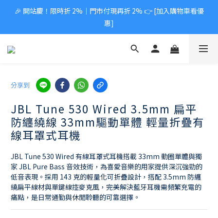
🎉 開站慶！限時折 2%｜門市付現再折 2% 👉 [加入購物車看優
惠]
分享到
JBL Tune 530 Wired 3.5mm 扁平
防纏繞線 33mm驅動單體 輕量折疊有
線耳罩式耳機
JBL Tune 530 Wired 有線耳罩式耳機搭載 33mm 動圈單體與獨
家 JBL Pure Bass 音效技術，為喜愛音樂的用家提供深沉強勁的
低音表現。採用 143 克的輕量化可折疊設計，搭配 3.5mm 防纏
繞扁平線材與單鍵線控麥克風，完美解決藍牙耳機需頻繁充電的
痛點，是日常通勤與休閒聆聽的可靠選擇。