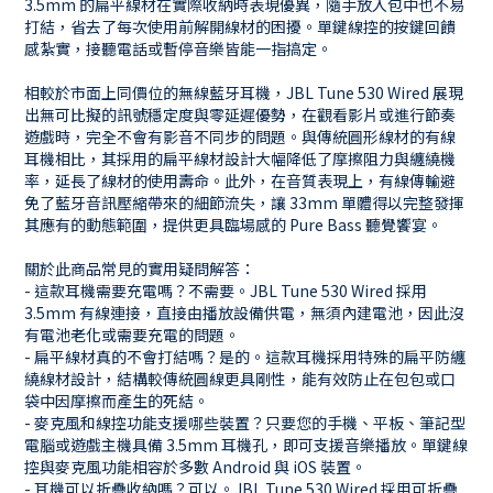
3.5mm 的扁平線材在實際收納時表現優異，隨手放入包中也不易
打結，省去了每次使用前解開線材的困擾。單鍵線控的按鍵回饋
感紮實，接聽電話或暫停音樂皆能一指搞定。
相較於市面上同價位的無線藍牙耳機，JBL Tune 530 Wired 展現
出無可比擬的訊號穩定度與零延遲優勢，在觀看影片或進行節奏
遊戲時，完全不會有影音不同步的問題。與傳統圓形線材的有線
耳機相比，其採用的扁平線材設計大幅降低了摩擦阻力與纏繞機
率，延長了線材的使用壽命。此外，在音質表現上，有線傳輸避
免了藍牙音訊壓縮帶來的細節流失，讓 33mm 單體得以完整發揮
其應有的動態範圍，提供更具臨場感的 Pure Bass 聽覺饗宴。
關於此商品常見的實用疑問解答：
- 這款耳機需要充電嗎？不需要。JBL Tune 530 Wired 採用
3.5mm 有線連接，直接由播放設備供電，無須內建電池，因此沒
有電池老化或需要充電的問題。
- 扁平線材真的不會打結嗎？是的。這款耳機採用特殊的扁平防纏
繞線材設計，結構較傳統圓線更具剛性，能有效防止在包包或口
袋中因摩擦而產生的死結。
- 麥克風和線控功能支援哪些裝置？只要您的手機、平板、筆記型
電腦或遊戲主機具備 3.5mm 耳機孔，即可支援音樂播放。單鍵線
控與麥克風功能相容於多數 Android 與 iOS 裝置。
- 耳機可以折疊收納嗎？可以。JBL Tune 530 Wired 採用可折疊