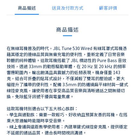
商品描述
送貨及付款方式
顧客評價
商品描述
在無線耳機普及的時代，JBL Tune 530 Wired 有線耳罩式耳機憑
藉其穩定的連線品質與無需充電的便利性，重新定義了日常音樂
聆聽的純粹體驗。這款耳機搭載了 JBL 標誌性的 Pure Bass 音效
技術，透過 33mm 的動態驅動單體，在 20 Hz 至 20 kHz 的頻率
響應範圍內，輸出飽滿且具震撼力的低頻表現。機身僅重 143
克，結合可折疊的貼耳式設計，不僅減輕了雙耳的壓迫感，更大
幅提升了攜帶的便利性。配備 3.5mm 的防纏繞扁平線材與一鍵式
線控麥克風，讓使用者在享受高品質音樂與清晰通話之間無縫切
換，免除藍牙訊號干擾與電量焦慮。
這款耳機特別適合以下五大核心族群：
- 學生與通勤族：需要一款輕巧、好收納且預算友善的耳機，在搭
乘大眾運輸時能隨時享受音樂。
- 線上會議與遠距教學使用者：內建單鍵式線控麥克風，提供穩定
不延遲的通話品質，適合長時間視訊溝通。