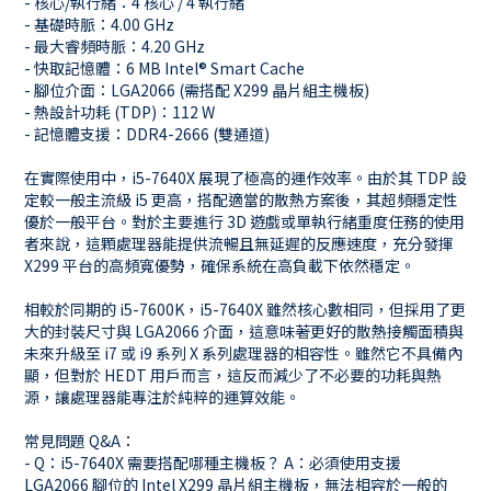
- 核心/執行緒：4 核心 / 4 執行緒
- 基礎時脈：4.00 GHz
- 最大睿頻時脈：4.20 GHz
- 快取記憶體：6 MB Intel® Smart Cache
- 腳位介面：LGA2066 (需搭配 X299 晶片組主機板)
- 熱設計功耗 (TDP)：112 W
- 記憶體支援：DDR4-2666 (雙通道)
在實際使用中，i5-7640X 展現了極高的運作效率。由於其 TDP 設
定較一般主流級 i5 更高，搭配適當的散熱方案後，其超頻穩定性
優於一般平台。對於主要進行 3D 遊戲或單執行緒重度任務的使用
者來說，這顆處理器能提供流暢且無延遲的反應速度，充分發揮
X299 平台的高頻寬優勢，確保系統在高負載下依然穩定。
相較於同期的 i5-7600K，i5-7640X 雖然核心數相同，但採用了更
大的封裝尺寸與 LGA2066 介面，這意味著更好的散熱接觸面積與
未來升級至 i7 或 i9 系列 X 系列處理器的相容性。雖然它不具備內
顯，但對於 HEDT 用戶而言，這反而減少了不必要的功耗與熱
源，讓處理器能專注於純粹的運算效能。
常見問題 Q&A：
- Q：i5-7640X 需要搭配哪種主機板？ A：必須使用支援
LGA2066 腳位的 Intel X299 晶片組主機板，無法相容於一般的