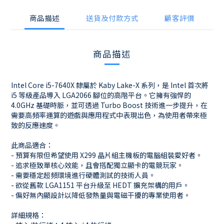
商品描述
送貨及付款方式
顧客評價
商品描述
Intel Core i5-7640X 隸屬於 Kaby Lake-X 系列，是 Intel 首次將
i5 等級產品導入 LGA2066 腳位的高階平台。它擁有強悍的
4.0GHz 基礎時脈，並可透過 Turbo Boost 技術進一步提升，在
需要高頻率運算的遊戲與應用程式中表現出色，為使用者帶來極
致的反應速度。
此商品適合：
- 預算有限但希望使用 X299 晶片組主機板的電腦組裝愛好者。
- 追求極致單核心效能，且會搭配獨立顯卡的電競玩家。
- 需要穩定超頻環境進行硬體測試的技術人員。
- 欲從舊款 LGA1151 平台升級至 HEDT 擴充架構的用戶。
- 偏好無內顯設計以降低發熱量與電磁干擾的專業使用者。
詳細規格：