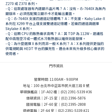
Z270 或 Z370 系列。
- Q：這款處理器有內建顯示晶片嗎？ A：沒有，i5-7640X 為無內
顯版本，必須搭配獨立顯示卡才能輸出畫面。
- Q：i5-7640X 支援四通道記憶體嗎？ A：不支援，Kaby Lake-X
系列在 X299 平台上僅支援雙通道記憶體，若需四通道請選擇
Skylake-X 系列。
- Q：這顆 CPU 的散熱需求高嗎？ A：其 TDP 為 112W，建議搭
配中高階空冷或一體式水冷散熱器以確保效能發揮。
- Q：為什麼選擇 X 系列而非一般 K 系列？ A：X 系列提供更強的
供電規範與 HEDT 平台的擴充性，適合未來有升級多核心需求的
使用者。
門市資訊
營業時間: 11:00AM - 9:00PM
地址：
100 台北市中正區市民大道三段 8 號
華碩旗艦店｜1F-A02 櫃｜
(02) 2391-5339
#36
億碩資訊｜2F-15 室｜
(02) 2396-5876
國揚電腦｜2F-60 室｜
(02) 2395-2808
德總電腦｜2F-64 室｜
(02) 2391-5339
#21