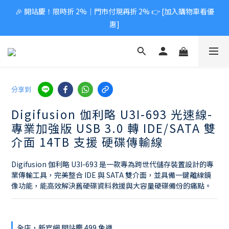
🎉 開站慶！限時折 2%｜門市付現再折 2% 👉 [加入購物車看優
惠]
分享到
Digifusion 伽利略 U3I-693 光速線-
專業加強版 USB 3.0 轉 IDE/SATA 雙
介面 14TB 支援 硬碟傳輸線
Digifusion 伽利略 U3I-693 是一款專為跨世代儲存裝置設計的專
業傳輸工具，完美整合 IDE 與 SATA 雙介面，並具備一鍵離線鏡
像功能，能高效解決舊硬碟資料救援與大容量硬碟備份的痛點。
全店，新官網 開站慶 499 免運