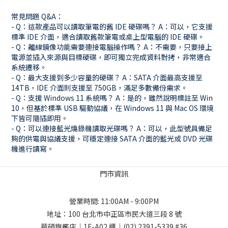
常見問題 Q&A：
- Q：這款產品可以讀取筆電的舊 IDE 硬碟嗎？ A：可以，它支援
標準 IDE 介面，適合讀取舊款筆電或桌上型電腦的 IDE 硬碟。
- Q：離線鏡像功能需要連接電腦操作嗎？ A：不需要，只要接上
電源並插入來源與目標硬碟，即可獨立完成資料對拷，非常適合
系統遷移。
- Q：最大支援到多少容量的硬碟？ A：SATA 介面最高支援至
14TB，IDE 介面則支援至 750GB，滿足多數備份需求。
- Q：支援 Windows 11 系統嗎？ A：是的，雖然說明標註至 Win
10，但基於標準 USB 驅動協議，在 Windows 11 與 Mac OS 環境
下皆可隨插即用。
- Q：可以連接藍光燒錄機讀取光碟嗎？ A：可以，此型號具備足
夠的供電與協議支援，可穩定連接 SATA 介面的藍光或 DVD 光碟
機進行讀寫。
門市資訊
營業時間: 11:00AM - 9:00PM
地址：
100 台北市中正區市民大道三段 8 號
華碩旗艦店｜1F-A02 櫃｜
(02) 2391-5339
#36