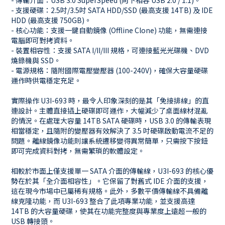
- 傳輸介面：USB 3.0 SuperSpeed (向下相容 USB 2.0 / 1.1)。
- 支援硬碟：2.5吋/3.5吋 SATA HDD/SSD (最高支援 14TB) 及 IDE
HDD (最高支援 750GB)。
- 核心功能：支援一鍵自動鏡像 (Offline Clone) 功能，無需連接
電腦即可對拷資料。
- 裝置相容性：支援 SATA I/II/III 規格，可連接藍光光碟機、DVD
燒錄機與 SSD。
- 電源規格：隨附國際電壓變壓器 (100-240V)，確保大容量硬碟
運作時供電穩定充足。
實際操作 U3I-693 時，最令人印象深刻的是其「免接排線」的直
連設計。主體直接插上硬碟即可運作，大幅減少了桌面線材混亂
的情況。在處理大容量 14TB SATA 硬碟時，USB 3.0 的傳輸表現
相當穩定，且隨附的變壓器有效解決了 3.5 吋硬碟啟動電流不足的
問題。離線鏡像功能則讓系統遷移變得異常簡單，只需按下按鈕
即可完成資料對拷，無需繁瑣的軟體設定。
相較於市面上僅支援單一 SATA 介面的傳輸線，U3I-693 的核心優
勢在於其「全介面相容性」。它保留了對舊式 IDE 介面的支援，
這在現今市場中已屬稀有規格。此外，多數平價傳輸線不具備離
線克隆功能，而 U3I-693 整合了此項專業功能，並支援高達
14TB 的大容量硬碟，使其在功能完整度與專業度上遠超一般的
USB 轉接頭。