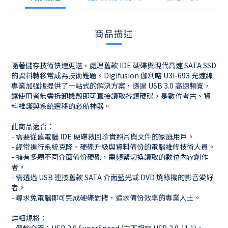
商品描述
隨著儲存技術快速更迭，處理舊款 IDE 硬碟與現代高速 SATA SSD
的資料轉移常成為技術難題。Digifusion 伽利略 U3I-693 光速線
專業加強版提供了一站式的解決方案，透過 USB 3.0 高速頻寬，
讓使用者無需拆卸機殼即可直接讀取各類硬碟，是數位考古、資
料維護與系統遷移的必備神器。
此商品適合：
- 需要從舊電腦 IDE 硬碟救回珍貴照片與文件的家庭用戶。
- 經常進行系統克隆、硬碟升級與資料備份的電腦維修技術人員。
- 擁有多顆不同介面備份硬碟，需頻繁切換讀取的數位內容創作
者。
- 需透過 USB 連接舊款 SATA 介面藍光或 DVD 燒錄機的影音愛好
者。
- 尋求免電腦即可完成硬碟對拷，追求備份效率的專業人士。
詳細規格：