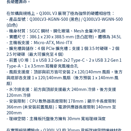
長硬體壽命。
在架構與規格上，Q300L V3 展現了極為強悍的硬體相容性：
- 產品型號：Q300LV3-KGNN-S00 (黑色) / Q300LV3-WGNN-S00
(白色)
- 機身材質：SGCC 鋼材、鋼化玻璃、Mesh 金屬沖孔網
- 實體尺寸：386.1 x 230 x 388.5 mm (含凸起物)，體積為 34.5L
- 主機板支援：Micro-ATX, Mini-ITX
- 擴充槽與儲存：4 個 PCIe 擴充槽；支援 1 個 3.5 吋硬碟、2 個
2.5 吋硬碟（最大可擴充至 4 個）
- 前置 I/O 埠：1 x USB 3.2 Gen 2x2 Type-C、2 x USB 3.2 Gen 1
Type-A、1 x 3.5mm 耳機麥克風複合孔
- 風扇支援度：頂部與前方皆可安裝 2 x 120/140mm 風扇，後方
與底部各支援 1 x 120/140mm 風扇（後方預裝 1 x 140mm 風
扇）
- 水冷排支援：前方與頂部支援最大 240mm 冷排，後方支援
120mm 冷排
- 安裝限制：CPU 散熱器高度限制 178mm；顯示卡長度限制
366mm (未安裝前置風扇)；電源供應器長度限制 140mm 至
200mm
- 理線空間：主機板托盤後方擁有 30mm 寬裕理線深度
在實際組裝體驗中，Q300L V3 的 30mm 背板理線空間讓線材收