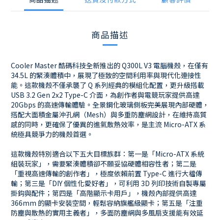
商品描述
Cooler Master 酷碼科技全新推出的 Q300L V3 電腦機殼，在僅有
34.5L 的緊湊體積中，展現了極致的空間利用率與現代化連接性
能。這款機殼不僅承襲了 Q 系列經典的模組化配置，更升級搭載
USB 3.2 Gen 2x2 Type-C 介面，為創作者與電競玩家提供高達
20Gbps 的高速傳輸體驗。全景鋼化玻璃側板完美展現內部硬體，
搭配大面積金屬沖孔網（Mesh）與多重防塵網設計，在維持高質
感的同時，更確保了優異的進氣散熱效率，是主流 Micro-ATX 系
統極具競爭力的機殼首選。
這款機殼特別適合以下五大目標族群：第一是「Micro-ATX 系統
組裝玩家」，需要緊湊體積卻不願妥協硬體相容性者；第二是
「重視高速傳輸的創作者」，極度依賴前置 Type-C 進行大檔傳
輸；第三是「DIY 個性化愛好者」，可利用 3D 列印技術自製專屬
掛鈎與配件；第四是「高階顯示卡用戶」，機殼內部提供高達
366mm 的顯卡安裝空間，輕鬆容納旗艦級顯卡；第五是「注重
防塵與散熱的實用主義者」，多面防塵網與多風扇支援能有效延