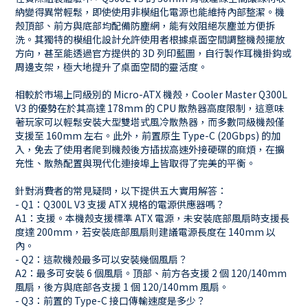
納變得異常輕鬆，即使使用非模組化電源也能維持內部整潔。機
殼頂部、前方與底部均配備防塵網，能有效阻絕灰塵並方便拆
洗。其獨特的模組化設計允許使用者根據桌面空間調整機殼擺放
方向，甚至能透過官方提供的 3D 列印藍圖，自行製作耳機掛鈎或
周邊支架，極大地提升了桌面空間的靈活度。
相較於市場上同級別的 Micro-ATX 機殼，Cooler Master Q300L
V3 的優勢在於其高達 178mm 的 CPU 散熱器高度限制，這意味
著玩家可以輕鬆安裝大型雙塔式風冷散熱器，而多數同級機殼僅
支援至 160mm 左右。此外，前置原生 Type-C (20Gbps) 的加
入，免去了使用者爬到機殼後方插拔高速外接硬碟的麻煩，在擴
充性、散熱配置與現代化連接埠上皆取得了完美的平衡。
針對消費者的常見疑問，以下提供五大實用解答：
- Q1：Q300L V3 支援 ATX 規格的電源供應器嗎？
A1：支援。本機殼支援標準 ATX 電源，未安裝底部風扇時支援長
度達 200mm，若安裝底部風扇則建議電源長度在 140mm 以
內。
- Q2：這款機殼最多可以安裝幾個風扇？
A2：最多可安裝 6 個風扇。頂部、前方各支援 2 個 120/140mm
風扇，後方與底部各支援 1 個 120/140mm 風扇。
- Q3：前置的 Type-C 接口傳輸速度是多少？