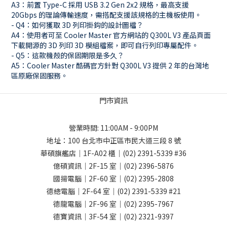
A3：前置 Type-C 採用 USB 3.2 Gen 2x2 規格，最高支援
20Gbps 的理論傳輸速度，需搭配支援該規格的主機板使用。
- Q4：如何獲取 3D 列印掛鈎的設計圖檔？
A4：使用者可至 Cooler Master 官方網站的 Q300L V3 產品頁面
下載開源的 3D 列印 3D 模組檔案，即可自行列印專屬配件。
- Q5：這款機殼的保固期限是多久？
A5：Cooler Master 酷碼官方針對 Q300L V3 提供 2 年的台灣地
區原廠保固服務。
門市資訊
營業時間: 11:00AM - 9:00PM
地址：
100 台北市中正區市民大道三段 8 號
華碩旗艦店｜1F-A02 櫃｜
(02) 2391-5339
#36
億碩資訊｜2F-15 室｜
(02) 2396-5876
國揚電腦｜2F-60 室｜
(02) 2395-2808
德總電腦｜2F-64 室｜
(02) 2391-5339
#21
德龍電腦｜2F-96 室｜
(02) 2395-7967
德寶資訊｜3F-54 室｜
(02) 2321-9397