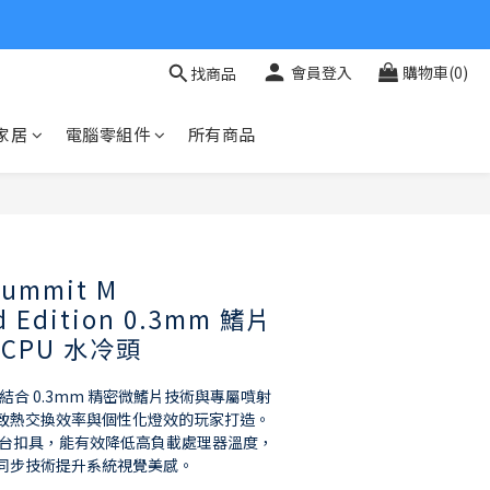
會員登入
購物車(0)
找商品
家居
電腦零組件
所有商品
立即購買
Summit M
ld Edition 0.3mm 鰭片
B CPU 水冷頭
it M 結合 0.3mm 精密微鰭片技術與專屬噴射
致熱交換效率與個性化燈效的玩家打造。
MD 全平台扣具，能有效降低高負載處理器溫度，
同步技術提升系統視覺美感。