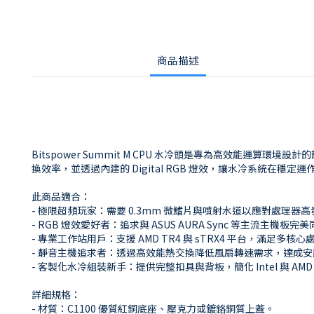
商品描述
Bitspower Summit M CPU 水冷頭是專為高效能運算
換效率，並透過內建的 Digital RGB 燈效，讓水冷系統在穩
此商品適合：
- 極限超頻玩家：需要 0.3mm 微鰭片與噴射水道以應對處理器
- RGB 燈效愛好者：追求與 ASUS AURA Sync 等主流主機板
- 專業工作站用戶：支援 AMD TR4 與 sTRX4 平台，滿足多
- 靜音主機追求者：透過高效能熱交換降低風扇轉速需求，達成
- 客製化水冷組裝新手：提供完整扣具與背板，簡化 Intel 與 AM
詳細規格：
- 材質：C1100 優質紅銅底座、壓克力或鍍鉻銅質上蓋。