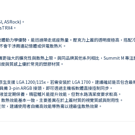
I, ASRock)。
/sTRX4。
流體動力學優勢，能迅速帶走底座熱量。壓克力上蓋的透明度極高，搭配冷卻液顏
，不會干涉周邊記憶體或供電散熱片。
it M 具備更強大的擴充性與散熱上限。與同品牌其他系列相比，Summit M
用度與質感上優於常見的塑膠材質。
A: 本產品原生支援 LGA 1200/115x，若需安裝於 LGA 1700，建議確認是否包
板具備 3-pin ARGB 接頭，即可透過主機板軟體直接控制同步。
高品質冷卻液並定期保養，精密鰭片能提升效能，但對水路清潔度要求較高。
構相同，散熱效能基本一致，主要差異在於上蓋材質的視覺質感與耐用性。
板與支架，建議使用者自備高效能導熱膏以達最佳散熱效果。