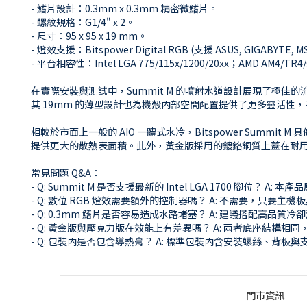
- 鰭片設計：0.3mm x 0.3mm 精密微鰭片。
- 螺紋規格：G1/4" x 2。
- 尺寸：95 x 95 x 19 mm。
- 燈效支援：Bitspower Digital RGB (支援 ASUS, GIGABYTE, MS
- 平台相容性：Intel LGA 775/115x/1200/20xx；AMD AM4/TR4
在實際安裝與測試中，Summit M 的噴射水道設計展現了極佳的
其 19mm 的薄型設計也為機殼內部空間配置提供了更多靈活性
相較於市面上一般的 AIO 一體式水冷，Bitspower Summ
提供更大的散熱表面積。此外，黃金版採用的鍍鉻銅質上蓋在耐
常見問題 Q&A：
- Q: Summit M 是否支援最新的 Intel LGA 1700 腳位？ 
- Q: 數位 RGB 燈效需要額外的控制器嗎？ A: 不需要，只要主機
- Q: 0.3mm 鰭片是否容易造成水路堵塞？ A: 建議搭配
- Q: 黃金版與壓克力版在效能上有差異嗎？ A: 兩者底座結
- Q: 包裝內是否包含導熱膏？ A: 標準包裝內含安裝螺絲、背
門市資訊