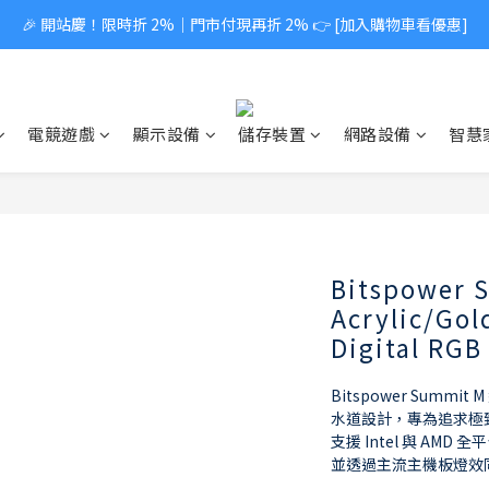
🎉 開站慶！限時折 2%｜門市付現再折 2% 👉 [加入購物車看優惠]
電競遊戲
顯示設備
儲存裝置
網路設備
智慧
Bitspower 
Acrylic/Go
Digital RG
Bitspower Summ
水道設計，專為追求極
支援 Intel 與 A
並透過主流主機板燈效