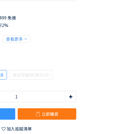
99 免運
折2%
查看更多
GB
黃金限量版(無RGB)
立即購買
加入追蹤清單