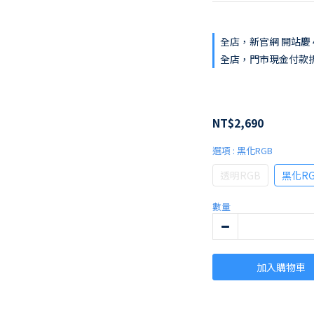
全店，新官網 開站慶 4
全店，門市現金付款
NT$2,690
選項
: 黑化RGB
透明RGB
黑化R
數量
加入購物車