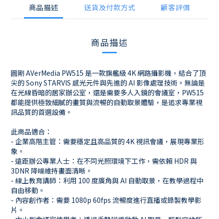
商品描述
送貨及付款方式
顧客評價
商品描述
圓剛 AVerMedia PW515 是一款旗艦級 4K 網路攝影機，結合了頂
尖的 Sony STARVIS 感光元件與先進的 AI 影像處理技術。無論是
在光線昏暗的居家辦公室，還是需要多人入鏡的會議室，PW515
都能提供極致細膩的畫質與流暢的自動取景體驗，是追求專業視
訊品質的首選設備。
此商品適合：
- 企業高階主管：需要穩定且高品質的 4K 視訊會議，展現專業形
象。
- 遠距辦公專業人士：在不同光照環境下工作，需依賴 HDR 與
3DNR 降噪維持畫面清晰。
- 線上教育講師：利用 100 度廣角與 AI 自動取景，在教學過程中
自由移動。
- 內容創作者：需要 1080p 60fps 流暢度進行直播或錄製教學影
片。