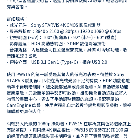
- 中小型會議室使用者：透過手勢辨識啟動 AI 取景，輕鬆容納所
有與會者。
詳細規格：
- 感光元件：Sony STARVIS 4K CMOS 影像感測器
- 最高解析度：3840 x 2160 @ 30fps / 1920 x 1080 @ 60fps
- 視野範圍 (FoV)：100° (對角線)、92° (水平)、60° (垂直)
- 影像處理：HDR 高動態範圍、3DNR 數位降噪技術
- 音訊規格：內建雙全向性立體聲麥克風，具備 AI 降噪功能，收
音距離達 3 公尺
- 連接介面：USB 3.1 Gen 1 (Type-C)，相容 USB 2.0
使用 PW515 的第一感受是其驚人的低光源表現。得益於 Sony
STARVIS 感測器，即使在背光或光源不足的房間，HDR 功能也能
精準平衡明暗細節，避免臉部過黑或背景過曝。AI 自動取景功能
反應靈敏，只需簡單的手勢即可啟動，攝影機會自動追蹤並將人
物置於畫面中心，省去了手動調整鏡頭的麻煩。搭配專屬的
CamEngine 軟體，使用者還能自定義數位變焦與影像參數，讓視
訊體驗更具個人化。
相較於入門級的 1080p 攝影機，PW515 在解析度與色彩還原度上
有顯著提升。與同級 4K 競品相比，PW515 的優勢在於其 100 度
的超廣角鏡頭且邊緣失真控制極佳，並內建了實體隱私遮蓋，兼