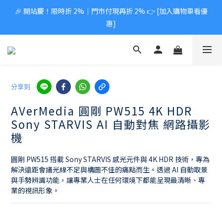
🎉 開站慶！限時折 2%｜門市付現再折 2% 👉 [加入購物車看優
惠]
分享到
AVerMedia 圓剛 PW515 4K HDR
Sony STARVIS AI 自動對焦 網路攝影
機
圓剛 PW515 搭載 Sony STARVIS 感光元件與 4K HDR 技術，專為
解決遠距會議光線不足與構圖不佳的痛點而生。透過 AI 自動取景
與手勢辨識功能，讓專業人士在任何環境下都能呈現最清晰、專
業的視訊形象。