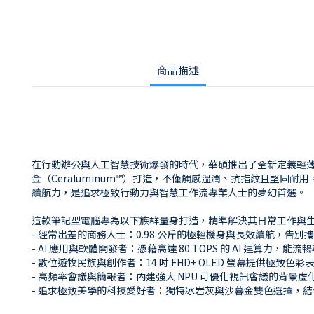
商品描述
在行動辦公與人工智慧技術爆發的時代，華碩推出了全新定義輕薄與效能邊界的 A
金（Ceraluminum™）打造，不僅觸感溫潤、抗指紋且堅固耐用。內建
續航力，是追求極致行動力與智慧工作流專業人士的夢幻首選。
這款筆記型電腦專為以下族群量身打造，精準解決其日常工作與
- 經常出差的商務人士：0.98 公斤的極輕機身與長效續航，告
- AI 應用與軟體開發者：憑藉高達 80 TOPS 的 AI 運算力，能流暢
- 數位遊牧民族與創作者：14 吋 FHD+ OLED 螢幕提供
- 高頻率會議與簡報者：內建強大 NPU 可優化視訊會議的背景
- 追求極致美學的科技愛好者：獨特冰岩灰與沙暮金雙色選擇，