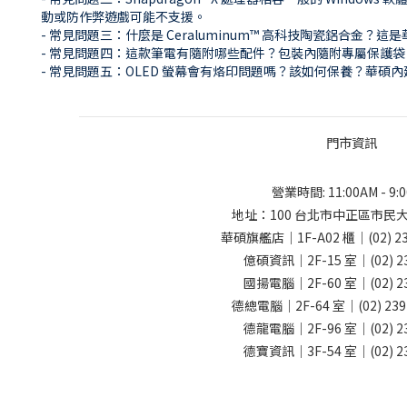
動或防作弊遊戲可能不支援。
- 常見問題三：什麼是 Ceraluminum™ 高科技陶瓷鋁
- 常見問題四：這款筆電有隨附哪些配件？包裝內隨附專屬保護
- 常見問題五：OLED 螢幕會有烙印問題嗎？該如何保養？華碩內
門市資訊
營業時間: 11:00AM - 9:
地址：
100 台北市中正區市民大
華碩旗艦店｜1F-A02 櫃｜
(02) 2
億碩資訊｜2F-15 室｜
(02) 
國揚電腦｜2F-60 室｜
(02) 
德總電腦｜2F-64 室｜
(02) 23
德龍電腦｜2F-96 室｜
(02) 
德寶資訊｜3F-54 室｜
(02) 