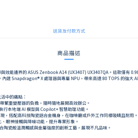
送貨及付款方式
商品描述
SUS Zenbook A14 (UX3407) UX3407QA。這款僅有 0.98
 Snapdragon® X 處理器與專屬 NPU，帶來高達 80 TOPS 的強
生活中的痛點：
別攜帶繁重變壓器的負擔，隨時隨地展開高效辦公。
執行本地端 AI 模型與 Copilot+ 智慧助理功能。
極致色彩表現，搭配高科技陶瓷鋁合金機身，在咖啡廳或戶外工作同樣吸睛且耐用
虛化、眼神接觸與降噪功能，提升專業形象。
結合陶瓷般溫潤觸感與金屬強度的創新工藝，展現不凡品味。