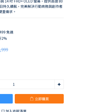
器與 14 吋 FHD+ OLED 螢幕，提供高達 80 
力與多日持久續航，完美解決行動商務與創作者
雙重需求。
99 免運
折2%
,999
立即購買
加入追蹤清單