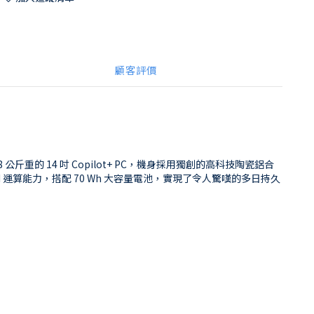
顧客評價
 公斤重的 14 吋 Copilot+ PC，機身採用獨創的高科技陶瓷鋁合
大 AI 運算能力，搭配 70 Wh 大容量電池，實現了令人驚嘆的多日持久
。