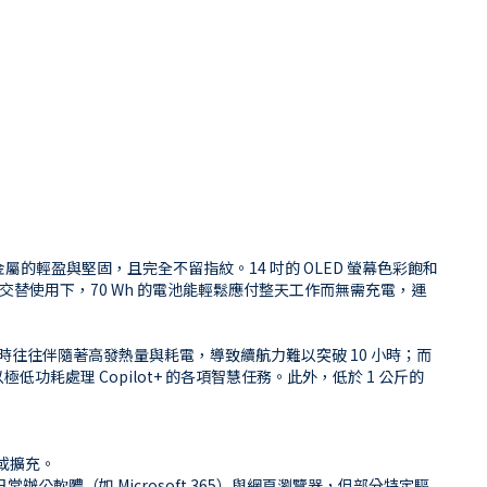
保有金屬的輕盈與堅固，且完全不留指紋。14 吋的 OLED 螢幕色彩飽和
議交替使用下，70 Wh 的電池能輕鬆應付整天工作而無需充電，運
求高效能時往往伴隨著高發熱量與耗電，導致續航力難以突破 10 小時；而
以極低功耗處理 Copilot+ 的各項智慧任務。此外，低於 1 公斤的
級或擴充。
數日常辦公軟體（如 Microsoft 365）與網頁瀏覽器，但部分特定驅