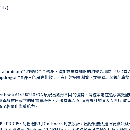
GHz)
艷的是其 Ceraluminum™ 陶瓷鋁合金機身，摸起來帶有細緻的陶瓷溫潤感，卻
dragon® X 晶片的超高能效比，在日常網頁瀏覽、文書處理與視訊會
，Zenbook A14 UX3407QA 展現出截然不同的優勢。傳統筆電在追
，不僅在待機與輕度負載下的耗電量極低，更擁有專為 AI 運算設計的強大 NPU，能
美平衡了輕量化與續航力。
LPDDR5X 記憶體採用 On-board 封裝設計，出廠後無法進行後續升
s 軟體嗎？本機搭載 Windows 11 ARM 版本，內建模擬器可流暢執行絕大多