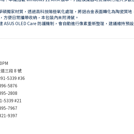
合金？這是華碩獨家材質，透過高科技陽極氧化處理，將鋁合金表面轉化為陶瓷
袋，方便日常攜帶收納，本包裝內未附滑鼠。
建 ASUS OLED Care 防護機制，會自動進行像素重新整理，建議維
00PM
道三段 8 號
391-5339
#36
2396-5876
2395-2808
91-5339
#21
2395-7967
2321-9397