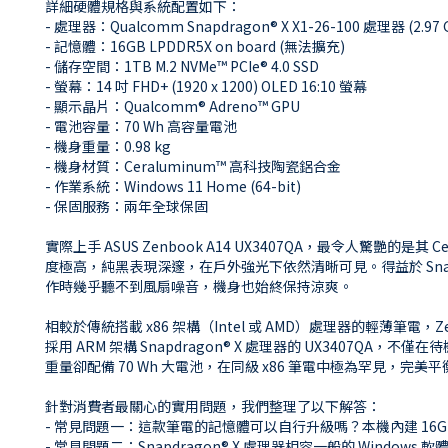
詳細硬體規格與系統配置如下：
- 處理器：Qualcomm Snapdragon® X X1-26-100 處理器 (2.97 
- 記憶體：16GB LPDDR5X on board (無法擴充)
- 儲存空間：1TB M.2 NVMe™ PCIe® 4.0 SSD
- 螢幕：14 吋 FHD+ (1920 x 1200) OLED 16:10 螢幕
- 顯示晶片：Qualcomm® Adreno™ GPU
- 電池容量：70 Wh 高容量電池
- 機身重量：0.98 kg
- 機身材質：Ceraluminum™ 高科技陶瓷鋁合金
- 作業系統：Windows 11 Home (64-bit)
- 保固服務：兩年全球保固
實際上手 ASUS Zenbook A14 UX3407QA，最令人驚
度極高，純黑表現深邃，在戶外強光下依然清晰可見。得益於 Snap
作時幾乎聽不到風扇噪音，機身也始終保持涼爽。
相較於傳統搭載 x86 架構（Intel 或 AMD）處理器的輕薄筆電
採用 ARM 架構 Snapdragon® X 處理器的 UX3407QA
重量卻配備 70 Wh 大電池，在同級 x86 筆電中極為罕見，完
針對消費者最關心的實用問題，我們整理了以下解答：
- 常見問題一：這款筆電的記憶體可以自行升級嗎？本機內建 16GB 
- 常見問題二：Snapdragon® X 處理器相容一般的 Window