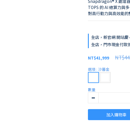
Snapdragon® X 處理
TOPS 的 AI 總算
對高行動力與高效能的
全店，新官網 開站慶 4
全店，門市現金付款
NT$44
NT$41,999
選項
: 沙暮金
數量
加入購物車