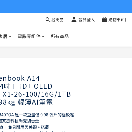
會員登入
購物車(0)
找商品
家居
電腦零組件
所有商品
立即購買
enbook A14
14吋 FHD+ OLED
 X1-26-100/16G/1TB
0.98kg 輕薄AI筆電
UX3407QA 是一款重量僅 0.98 公斤的極致輕
，採用獨家高科技陶瓷鋁合金
™）機身，兼具耐用與美觀。搭載 