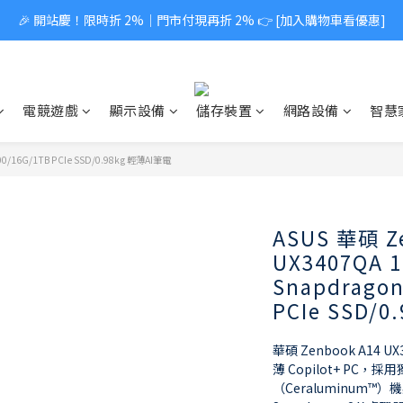
🎉 開站慶！限時折 2%｜門市付現再折 2% 👉 [加入購物車看優惠]
電競遊戲
顯示設備
儲存裝置
網路設備
智慧
00/16G/1TB PCIe SSD/0.98kg 輕薄AI筆電
ASUS 華碩 Z
UX3407QA 
Snapdragon
PCIe SSD/
華碩 Zenbook A14 
薄 Copilot+ PC
（Ceraluminum