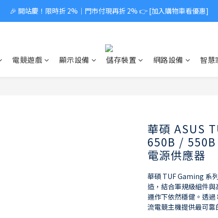
🎉 開站慶！限時折 2%｜門市付現再折 2% 👉 [加入購物車看優惠]
電競遊戲
顯示設備
儲存裝置
網路設備
智慧
華碩 ASUS TU
650B / 55
電源供應器
華碩 TUF Gamin
造，結合軍規級組件與
運作下依然穩健。透過 80
流電競主機提供最可靠