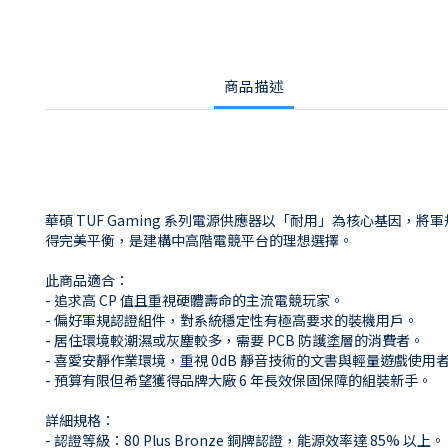
商品描述
華碩 TUF Gaming 系列電源供應器以「耐用」為核心基
得完美平衡，是建構中高階電競平台的理想選擇。
此商品適合：
- 追求高 CP 值且重視硬體壽命的主流電競玩家。
- 偏好軍規認證組件，對系統穩定性有極高要求的裝機用戶。
- 居住環境較潮濕或灰塵較多，需要 PCB 防護塗層的消費者。
- 喜愛安靜作業環境，重視 0dB 靜音技術的文書與輕量遊戲使用
- 預算有限但希望獲得品牌大廠 6 年長效保固保障的組裝新手。
詳細規格：
- 認證等級：80 Plus Bronze 銅牌認證，能源效率達 85% 以上。