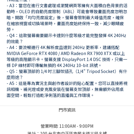
- A3：當您在進行文書處理或瀏覽網頁等擁有大面積白色背景的活
動時，OLED 的自動亮度限制（ABL）可能會導致畫面亮度忽明忽
暗。開啟「均勻亮度設定」後，螢幕會限制最大峰值亮度，確保
在縮放視窗或切換場景時，畫面亮度始終保持一致，減少眼睛疲
勞。
- Q4：這款螢幕需要顯示卡達到什麼等級才能完整發揮 4K 240Hz
的效能？
- A4：要流暢運行 4K 解析度且達到 240Hz 更新率，建議搭配
NVIDIA GeForce RTX 4080 / AMD Radeon RX 7900 XTX 或以上
等級的高階顯示卡。螢幕支援 DisplayPort 1.4 DSC 技術，只需一
條 DP 線材即可傳輸無損的 4K 240Hz 10-bit 訊號。
- Q5：螢幕頂部的 1/4 吋三腳架插孔（1/4" Tripod Socket）有什
麼用途？
- A5：這是專為實況主與創作者設計的貼心配置。您可以直接將視
訊相機、補光燈或麥克風安裝在螢幕支架頂部，無需額外佔用桌
面空間，輕鬆打造乾淨俐落的直播與工作環境。
門市資訊
營業時間: 11:00AM - 9:00PM
地址：
100 台北市中正區市民大道三段 8 號