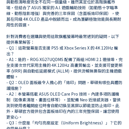
與動態清晰度完全不在同一個量級。雖然其定位於高階旗艦市
場，但結合了 ASUS 獨家的 A.I. 遊戲輔助技術（如動態十字瞄準
線、動態陰影增強）與完善的三年保固（含面板烙印保固），使
其在同級 4K OLED 產品中脫穎而出，成為兼顧極致效能與長期耐
用性的首選。
針對消費者在選購與使用這款旗艦螢幕時最常遇到的疑問，以下
提供專業解答：
- Q1：這款螢幕是否支援 PS5 或 Xbox Series X 的 4K 120Hz 輸
出？
- A1：是的，ROG XG27UQDMS 配備了兩組 HDMI 2.1 連接埠，完
全支援次世代家用主機的 4K 120Hz 高畫質輸出，並支援可變更新
率 (VRR) 與自動低延遲模式 (ALLM)，提供流暢無撕裂的主機遊戲
體驗。
- Q2：OLED 面板最令人擔心的「烙印」問題，華碩有哪些具體防
護措施？
- A2：本螢幕搭載 ASUS OLED Care Pro 技術，內建多項防護機
制（如像素清理、畫面位移等），並配備 Neo 近接感測器，當偵
測到使用者離開座位時會自動切換至黑屏以節能並防止烙印。此
外，華碩官方提供包含面板烙印在內的三年完整保固，讓您使用
更安心。
- Q3：什麼是「均勻亮度設定（Uniform Brightness）」？它的
作用是什麼？