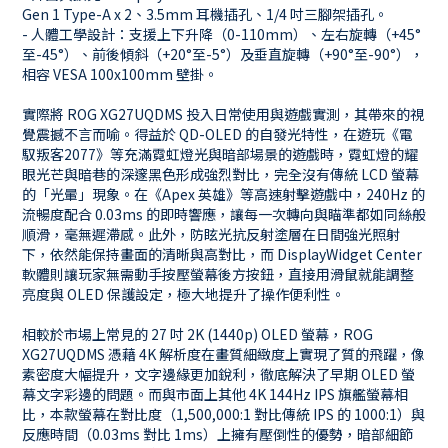
Gen 1 Type-A x 2、3.5mm 耳機插孔、1/4 吋三腳架插孔。
- 人體工學設計：支援上下升降（0-110mm）、左右旋轉（+45°
至-45°）、前後傾斜（+20°至-5°）及垂直旋轉（+90°至-90°），
相容 VESA 100x100mm 壁掛。
實際將 ROG XG27UQDMS 投入日常使用與遊戲實測，其帶來的視
覺震撼不言而喻。得益於 QD-OLED 的自發光特性，在遊玩《電
馭叛客2077》等充滿霓虹燈光與暗部場景的遊戲時，霓虹燈的耀
眼光芒與暗巷的深邃黑色形成強烈對比，完全沒有傳統 LCD 螢幕
的「光暈」現象。在《Apex 英雄》等高速射擊遊戲中，240Hz 的
流暢度配合 0.03ms 的即時響應，讓每一次轉向與瞄準都如同絲般
順滑，毫無遲滯感。此外，防眩光抗反射塗層在日間強光照射
下，依然能保持畫面的清晰與高對比，而 DisplayWidget Center
軟體則讓玩家無需動手按壓螢幕後方按鈕，直接用滑鼠就能調整
亮度與 OLED 保護設定，極大地提升了操作便利性。
相較於市場上常見的 27 吋 2K (1440p) OLED 螢幕，ROG
XG27UQDMS 憑藉 4K 解析度在畫質細緻度上實現了質的飛躍，像
素密度大幅提升，文字邊緣更加銳利，徹底解決了早期 OLED 螢
幕文字彩邊的問題。而與市面上其他 4K 144Hz IPS 旗艦螢幕相
比，本款螢幕在對比度（1,500,000:1 對比傳統 IPS 的 1000:1）與
反應時間（0.03ms 對比 1ms）上擁有壓倒性的優勢，暗部細節