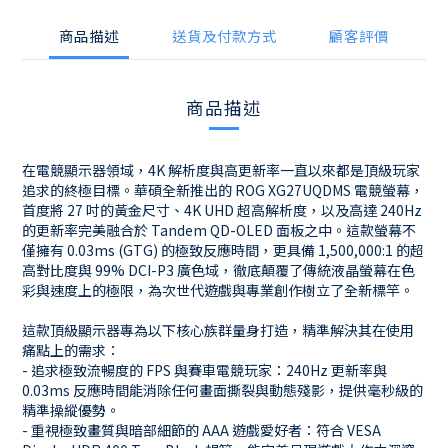
商品描述
送貨及付款方式
顧客評價
商品描述
在電競顯示器領域，4K 解析度與高更新率一直以來都是頂級玩家
追求的終極目標。華碩全新推出的 ROG XG27UQDMS 電競螢幕，
首度將 27 吋的黃金尺寸、4K UHD 超高解析度，以及高達 240Hz
的更新率完美融合於 Tandem QD-OLED 面板之中。這款螢幕不
僅擁有 0.03ms (GTG) 的極致反應時間，更具備 1,500,000:1 的超
高對比度與 99% DCI-P3 廣色域，徹底顛覆了傳統液晶螢幕在色
彩與速度上的極限，為次世代遊戲與專業創作樹立了全新標竿。
這款頂級顯示器專為以下核心族群量身打造，精準解決其在使用
痛點上的需求：
- 追求極致流暢度的 FPS 與賽車電競玩家：240Hz 更新率與
0.03ms 反應時間能消除任何畫面撕裂與動態殘影，提供毫秒級的
精準操縱優勢。
- 重視極致畫質與暗部細節的 AAA 遊戲愛好者：符合 VESA