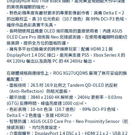
DisplayHDR 400 True Black 規範，能完美呈現遊戲大作中深邃
的黑夜與耀眼的強光。
- 對色彩精準度有嚴苛要求的專業影像創作者：具備 Delta E < 2
的出廠校正、真 10 位元色彩（10.7 億色）與 99% DCI-P3 色域，
確保作品色彩真實不失真。
- 長時間使用且擔憂 OLED 烙印風險的重度使用者：內建 ASUS
OLED Care Pro 技術與 Neo 近接感測器，在使用者離開時自動切
換黑屏，提供全方位的面板防護。
- 擁有多平台切換需求的跨界娛樂玩家：配備 HDMI 2.1 與
DisplayPort 1.4 DSC 接口，能完美支援 PS5、Xbox Series X 的
4K 120Hz 輸出以及高階 PC 的 4K 240Hz 輸出。
在硬體規格與連接性上，ROG XG27UQDMS 展現了無可妥協的旗
艦配置：
- 面板技術：26.5 吋 16:9 比例之 Tandem QD-OLED 抗反射
（Anti-Reflection）防眩光面板。
- 顯示效能：3840 x 2160 4K 解析度、240Hz 更新率、0.03ms
(GTG) 反應時間、峰值亮度達 1000 cd/㎡。
- 色彩表現：10-bit 色深（10.7 億色）、99% DCI-P3 色域、
Delta E < 2 色差值、支援 HDR10。
- 智慧防護：ASUS OLED Care Pro、Neo Proximity Sensor（近
接感測器）、均勻亮度設定。
- 介面與擴充：DisplayPort 1.4 DSC x 1、HDMI 2.1 x 2、USB 3.2