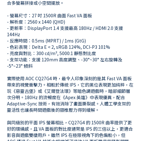
合多螢幕拼接或小空間擺放。
- 螢幕尺寸：27 吋 1500R 曲面 Fast VA 面板
- 解析度：2560 x 1440 (QHD)
- 更新率：DisplayPort 1.4 支援最高 180Hz / HDMI 2.0 支援
144Hz
- 反應時間：0.5ms (MPRT) / 1ms (GtG)
- 色彩表現：Delta E < 2, sRGB 124%, DCI-P3 101%
- 亮度與對比：300 cd/m², 5000:1 靜態對比度
- 支架功能：支援 120mm 高度調整、-30°~30° 左右旋轉及
-5°~23° 傾斜
實際使用 AOC CQ27G4 時，最令人印象深刻的是其 Fast VA 面板
帶來的視覺衝擊力。相較於傳統 IPS，它的黑位表現更加純粹，在
玩《惡靈古堡》或《艾爾登法環》等暗色調遊戲時，暗部細節層
次分明。180Hz 的流暢度在《Apex 英雄》中表現優異，配合
Adaptive-Sync 技術，有效消除了畫面撕裂感。人體工學支架的
靈活性也讓長時間遊戲後的頸椎壓力得到緩解。
與同級別的平面 IPS 螢幕相比，CQ27G4 的 1500R 曲率提供了更
好的環繞感，且 VA 面板的對比度通常是 IPS 的三倍以上，更適合
影音與遊戲雙棲用戶。雖然 IPS 在極限視角下的色偏較小，但