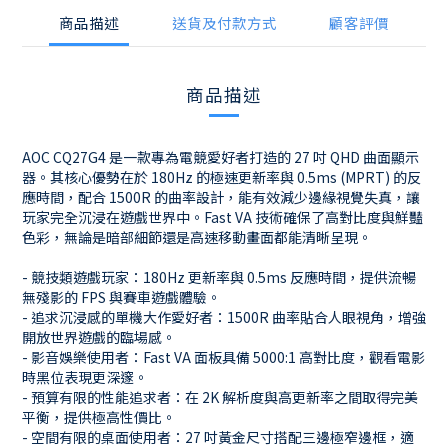
商品描述
送貨及付款方式
顧客評價
商品描述
AOC CQ27G4 是一款專為電競愛好者打造的 27 吋 QHD 曲面顯示
器。其核心優勢在於 180Hz 的極速更新率與 0.5ms (MPRT) 的反
應時間，配合 1500R 的曲率設計，能有效減少邊緣視覺失真，讓
玩家完全沉浸在遊戲世界中。Fast VA 技術確保了高對比度與鮮豔
色彩，無論是暗部細節還是高速移動畫面都能清晰呈現。
- 競技類遊戲玩家：180Hz 更新率與 0.5ms 反應時間，提供流暢
無殘影的 FPS 與賽車遊戲體驗。
- 追求沉浸感的單機大作愛好者：1500R 曲率貼合人眼視角，增強
開放世界遊戲的臨場感。
- 影音娛樂使用者：Fast VA 面板具備 5000:1 高對比度，觀看電影
時黑位表現更深邃。
- 預算有限的性能追求者：在 2K 解析度與高更新率之間取得完美
平衡，提供極高性價比。
- 空間有限的桌面使用者：27 吋黃金尺寸搭配三邊極窄邊框，適