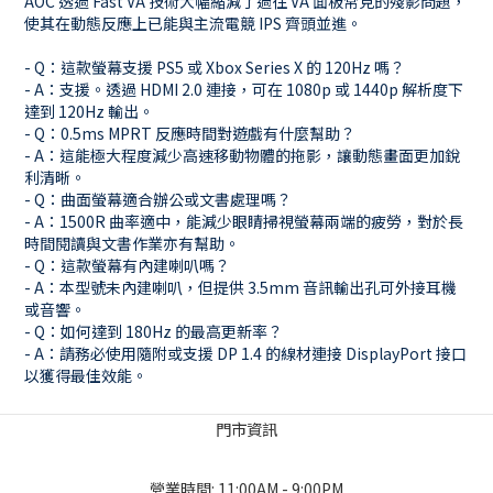
AOC 透過 Fast VA 技術大幅縮減了過往 VA 面板常見的殘影問題，
使其在動態反應上已能與主流電競 IPS 齊頭並進。
- Q：這款螢幕支援 PS5 或 Xbox Series X 的 120Hz 嗎？
- A：支援。透過 HDMI 2.0 連接，可在 1080p 或 1440p 解析度下
達到 120Hz 輸出。
- Q：0.5ms MPRT 反應時間對遊戲有什麼幫助？
- A：這能極大程度減少高速移動物體的拖影，讓動態畫面更加銳
利清晰。
- Q：曲面螢幕適合辦公或文書處理嗎？
- A：1500R 曲率適中，能減少眼睛掃視螢幕兩端的疲勞，對於長
時間閱讀與文書作業亦有幫助。
- Q：這款螢幕有內建喇叭嗎？
- A：本型號未內建喇叭，但提供 3.5mm 音訊輸出孔可外接耳機
或音響。
- Q：如何達到 180Hz 的最高更新率？
- A：請務必使用隨附或支援 DP 1.4 的線材連接 DisplayPort 接口
以獲得最佳效能。
門市資訊
營業時間: 11:00AM - 9:00PM