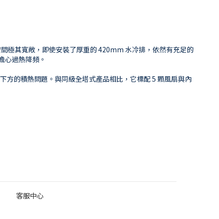
部的空間極其寬敞，即使安裝了厚重的 420mm 水冷排，依然有充足的
必擔心過熱降頻。
卡下方的積熱問題。與同級全塔式產品相比，它標配 5 顆風扇與內
。
客服中心