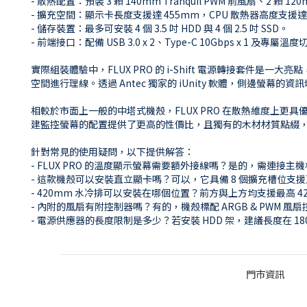
- 散熱配置：預裝 3 顆 140mm Tranquil PWM 前風扇、2 顆 1
- 擴充空間：顯示卡長度支援達 455mm，CPU 散熱器高度支援達 
- 儲存裝置：最多可安裝 4 個 3.5 吋 HDD 與 4 個 2.5 吋 SSD。
- 前端接口：配備 USB 3.0 x 2、Type-C 10Gbps x 1 及專屬
實際組裝體驗中，FLUX PRO 的 i-Shift 電源轉接套件
空間進行理線。透過 Antec 獨家的 iUnity 軟體，側邊
相較於市面上一般的中塔式機殼，FLUX PRO 在散熱維度上更
建監控螢幕的配置提供了更高的性價比，且獨有的木材材質點綴
針對常見的使用疑問，以下提供解答：
- FLUX PRO 的溫度顯示螢幕需要額外接線嗎？是的，需連接主機板
- 這款機殼可以安裝直立顯卡嗎？可以，它具備 8 個擴充槽位支援直立安
- 420mm 水冷排可以安裝在哪個位置？前方與上方均支援最高 4
- 內附的風扇有附控制器嗎？有的，機殼標配 ARGB & PWM 
- 電源供應器的長度限制是多少？若安裝 HDD 架，建議長度在 180
門市資訊