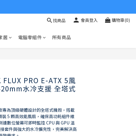
會員登入
購物車(0)
找商品
家居
電腦零組件
所有商品
 FLUX PRO E-ATX 5風
420mm水冷支援 全塔式
RO 是一款專為頂級硬體設計的全塔式機殼，搭載
並預裝 5 顆高效能風扇，確保高功耗組件維
數位螢幕可即時監控 CPU 與 GPU 溫
 電源轉接套件與強大的水冷擴充性，完美解決高
極致需求。