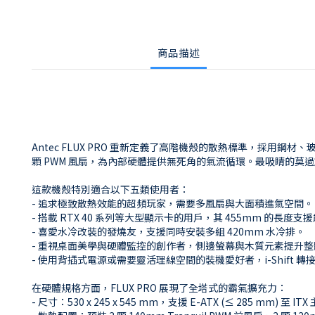
商品描述
Antec FLUX PRO 重新定義了高階機殼的散熱標準，採用
顆 PWM 風扇，為內部硬體提供無死角的氣流循環。最吸睛的
這款機殼特別適合以下五類使用者：
- 追求極致散熱效能的超頻玩家，需要多風扇與大面積進氣空間。
- 搭載 RTX 40 系列等大型顯示卡的用戶，其 455mm 的長度
- 喜愛水冷改裝的發燒友，支援同時安裝多組 420mm 水冷排。
- 重視桌面美學與硬體監控的創作者，側邊螢幕與木質元素提升
- 使用背插式電源或需要靈活理線空間的裝機愛好者，i-Shift 
在硬體規格方面，FLUX PRO 展現了全塔式的霸氣擴充力：
- 尺寸：530 x 245 x 545 mm，支援 E-ATX (≤ 285 mm) 至 IT