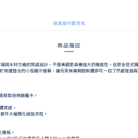
送貨及付款方式
商品描述
鋼材、玻璃與木材交織的質感設計，不僅美觀更具備強大的機能性。這款全塔式機
莫過於側邊整合的小型顯示螢幕，讓玩家無需開啟軟體即可一目了然處理器
支援能輕鬆容納旗艦卡。
整體質感。
轉接套件大幅簡化組裝流程。
X 主機板。