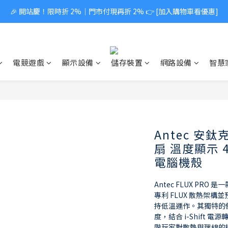
🎉 開站慶！限時折 2%｜門市付現再折 2% 👉 [加入購物車看優惠]
電競遊戲
顯示設備
儲存裝置
網路設備
智慧
Antec 安鈦克
扇 溫度顯示 
電腦機殼
Antec FLUX P
專利 FLUX 散熱架構
持低溫運作。其獨特的側邊
度，結合 i-Shift
階玩家對散熱與理線的