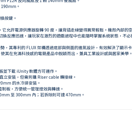
20mm P12R 反向風扇及 1 顆 140mm 後風扇。
190mm。
溫度切換按鍵。
是一大亮點，它允許電源供應器旋轉 90 度，讓背插走線變得異常輕鬆。機殼內
螢幕的資訊切換反應迅速，讓玩家在激烈的遊戲過程中也能隨時掌握系統狀態，不
具優勢，其專利的 FLUX 架構透過底部與側面的進氣設計，有效解決了顯示
，使其在充滿科技感的電競產品中脫穎而出，兼具工業設計感與居家美學
並下載 iUnity 軟體方可運作。
裝，但需另購 Riser cable 轉接線。
20mm 的水冷排安裝。
風扇控制板，方便統一管理燈效與轉速。
mm 至 300mm 內；若拆除則可達 470mm。