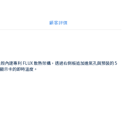
顧客評價
殼內建專利 FLUX 散熱架構，透過右側板追加進氣孔與預裝的 5
與顯示卡的即時溫度。