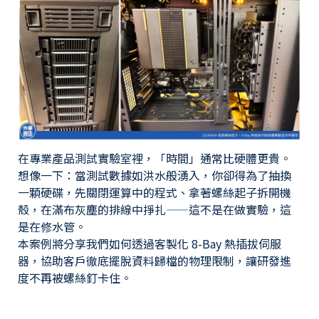
在專業產品測試實驗室裡，「時間」通常比硬體更貴。
想像一下：當測試數據如洪水般湧入，你卻得為了抽換
一顆硬碟，先關閉運算中的程式、拿著螺絲起子拆開機
殼，在滿布灰塵的排線中掙扎——這不是在做實驗，這
是在修水管。
本案例將分享我們如何透過客製化 8-Bay 熱插拔伺服
器，協助客戶徹底擺脫資料歸檔的物理限制，讓研發進
度不再被螺絲釘卡住。