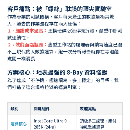
客戶痛點：被「螺絲」耽誤的頂尖實驗室
作為專業的測試機構，客戶每天產生的數據量極其驚
人。過去的作業流程存在兩大硬傷：
維護成本過高：
更換硬碟必須停機拆殼，嚴重中斷測
１．
試連續性。
效能面臨瓶頸：
舊型工作站的處理器與讀寫速度已跟
２。
不上現代的大數據運算，跑一次分析報告就像在等泡麵
煮開一樣漫長。
方案核心：地表最強的 8-Bay 資料怪獸
為了達成「不停機、極速讀寫、多工穩定」的目標，我
們打造了這台規格拉滿的運算引擎：
類別
關鍵組件
效能亮點
Intel Core Ultra 9
頂級多工處理，應付
運算核心
285K (24核)
複雜數據運算