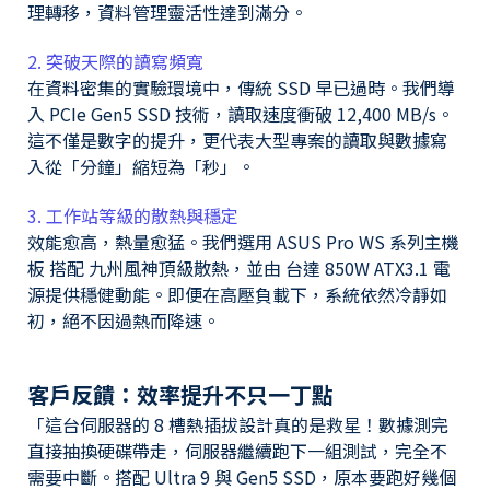
理轉移，資料管理靈活性達到滿分。
2. 突破天際的讀寫頻寬
在資料密集的實驗環境中，傳統 SSD 早已過時。我們導
入 PCIe Gen5 SSD 技術，讀取速度衝破 12,400 MB/s。
這不僅是數字的提升，更代表大型專案的讀取與數據寫
入從「分鐘」縮短為「秒」。
3. 工作站等級的散熱與穩定
效能愈高，熱量愈猛。我們選用 ASUS Pro WS 系列主機
板 搭配 九州風神頂級散熱，並由 台達 850W ATX3.1 電
源提供穩健動能。即便在高壓負載下，系統依然冷靜如
初，絕不因過熱而降速。
客戶反饋：效率提升不只一丁點
「這台伺服器的 8 槽熱插拔設計真的是救星！數據測完
直接抽換硬碟帶走，伺服器繼續跑下一組測試，完全不
需要中斷。搭配 Ultra 9 與 Gen5 SSD，原本要跑好幾個