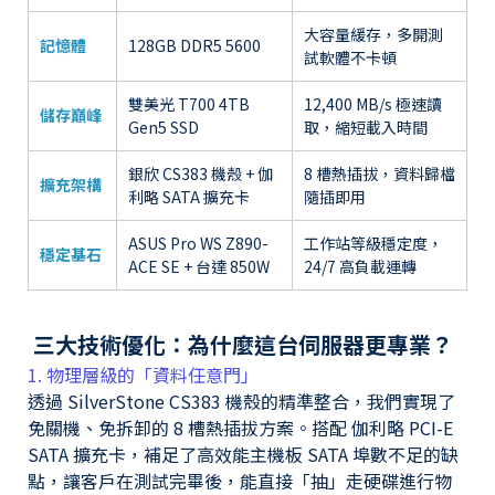
大容量緩存，多開測
記憶體
128GB DDR5 5600
試軟體不卡頓
雙美光 T700 4TB
12,400 MB/s 極速讀
儲存巔峰
Gen5 SSD
取，縮短載入時間
銀欣 CS383 機殼 + 伽
8 槽熱插拔，資料歸檔
擴充架構
利略 SATA 擴充卡
隨插即用
ASUS Pro WS Z890-
工作站等級穩定度，
穩定基石
ACE SE + 台達 850W
24/7 高負載運轉
三大技術優化：為什麼這台伺服器更專業？
1. 物理層級的「資料任意門」
透過 SilverStone CS383 機殼的精準整合，我們實現了
免關機、免拆卸的 8 槽熱插拔方案。搭配 伽利略 PCI-E
SATA 擴充卡，補足了高效能主機板 SATA 埠數不足的缺
點，讓客戶在測試完畢後，能直接「抽」走硬碟進行物